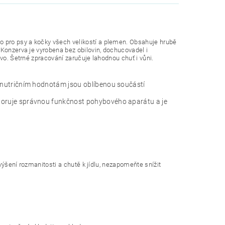
 pro psy a kočky všech velikostí a plemen. Obsahuje hrubě
 Konzerva je vyrobena bez obilovin, dochucovadel i
vo. Šetrné zpracování zaručuje lahodnou chuť i vůni.
ým nutričním hodnotám jsou oblíbenou součástí
odporuje správnou funkčnost pohybového aparátu a je
zvýšení rozmanitosti a chutě k jídlu, nezapomeňte snížit