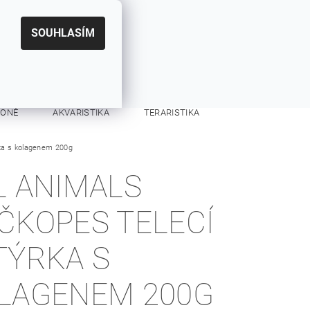
|
CZK
PŘIHLÁŠENÍ
REGISTRACE
EUR
SOUHLASÍM
0
0 Kč
KONĚ
AKVARISTIKA
TERARISTIKA
rka s kolagenem 200g
KONTAKTY
L ANIMALS
ČKOPES TELECÍ
TÝRKA S
LAGENEM 200G