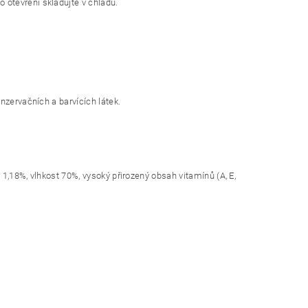
otevření skladujte v chladu.
nzervačních a barvících látek.
 1,18%, vlhkost 70%, vysoký přirozený obsah vitamínů (A, E,