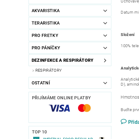
Uchovávej
AKVARISTIKA
Datum min
TERARISTIKA
Složení
PRO FRETKY
100% tele
PRO PÁNÍČKY
DEZINFEKCE A RESPIRÁTORY
Analytick
RESPIRÁTORY
Analytické
OSTATNÍ
D), aminok
Hmotnos
PŘIJÍMÁME ONLINE PLATBY
Buďte prvn
Přid
TOP 10