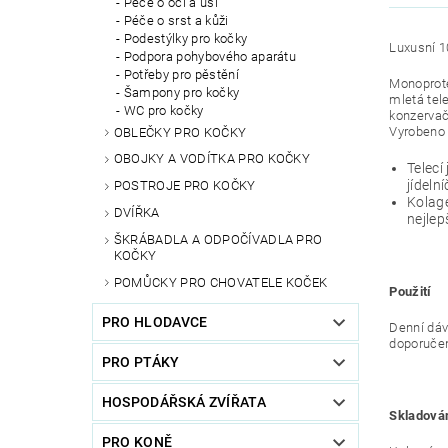
Péče o oči a uši
Péče o srst a kůži
Podestýlky pro kočky
Luxusní 
Podpora pohybového aparátu
Potřeby pro pěstění
Monoprote
Šampony pro kočky
mletá tel
WC pro kočky
konzervač
Vyrobeno 
OBLEČKY PRO KOČKY
OBOJKY A VODÍTKA PRO KOČKY
Telecí
jídelní
POSTROJE PRO KOČKY
Kolage
DVÍŘKA
nejlep
ŠKRÁBADLA A ODPOČÍVADLA PRO
KOČKY
POMŮCKY PRO CHOVATELE KOČEK
Použití
PRO HLODAVCE
Denní dávk
doporučen
PRO PTÁKY
HOSPODÁŘSKÁ ZVÍŘATA
Skladová
PRO KONĚ