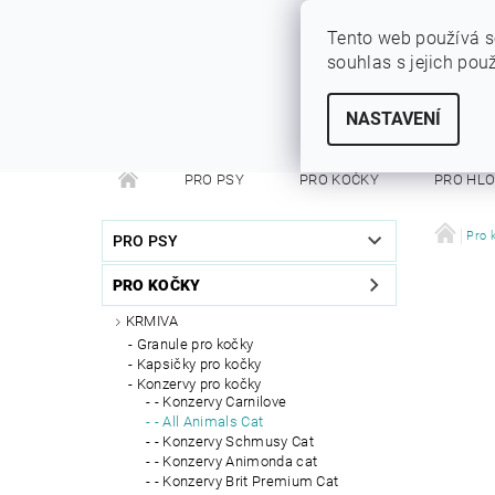
Tento web používá s
souhlas s jejich pou
SYTÝ PES
Vše pro vaše miláčky
NASTAVENÍ
PRO PSY
PRO KOČKY
PRO HL
PRO FRETKY
PRO PÁNÍČKY
DEZINFEKC
Pro 
PRO PSY
PRO KOČKY
KRMIVA
Granule pro kočky
Kapsičky pro kočky
Konzervy pro kočky
- Konzervy Carnilove
- All Animals Cat
- Konzervy Schmusy Cat
- Konzervy Animonda cat
- Konzervy Brit Premium Cat