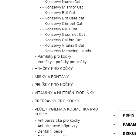
- Konzervy Nuevo Cat
- Konzervy Miamor Cat
- Konzervy Brit Cat
- Konzervy Brit Care cat
- Konzervy Gimpet Cat
- Konzervy N&D Cat
- Konzervy Gourmet Cat
- Konzervy Calibra Cat
- Konzervy Vitakraft Cat
- Konzervy Meowing Heads
Pamlsky pro kočky
Vaničky a paštiky pro kočky
HRAČKY PRO KOČKY
MISKY A FONTÁNY
PELÍŠKY PRO KOČKY
VITAMÍNY A NUTRIČNÍ DOPLŇKY
PŘEPRAVKY PRO KOČKY
PÉČE, HYGIENA A KOSMETIKA PRO
KOČKY
POPIS
Antiparazitika pro kočky
PARAM
Antistresové přípravky
Dentální péče
DISKU