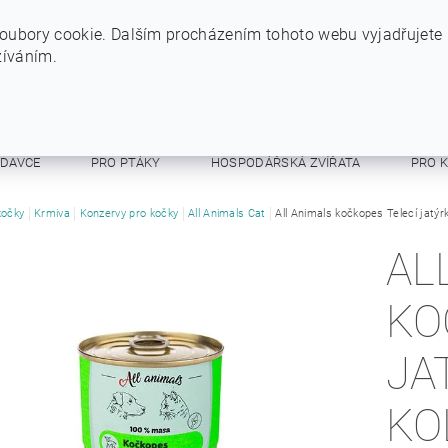
+420 724 234 734
INFO@SYTYPES.CZ
oubory cookie. Dalším procházením tohoto webu vyjadřujete
žíváním.
ODAVCE
PRO PTÁKY
HOSPODÁŘSKÁ ZVÍŘATA
PRO 
E A RESPIRÁTORY
kočky
Krmiva
Konzervy pro kočky
OSTATNÍ
All Animals Cat
OBCHODNÍ PODMÍNKY
All Animals kočkopes Telecí jatý
AL
KO
JA
KO