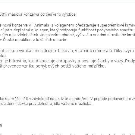
100% masová konzerva od českého výrobce
inová konzerva All Animals s kolagenem představuje superprémiové krmivo
ecí játra doplněná o kolagen, který podporuje funkčnost pohybového aparátu.
ních a barvících látek. Jde o velmi chutné, výživné a snadno stravitelné krmi
v České republice, z lokálních surovin.
 játra jsou vynikajícím zdrojem bílkovin, vitamínů i minerálů. Díky sv
čku.
n je bílkovina, která zoceluje chrupavky a posiluje šlachy a vazy. P
ší prevence vzniku pohybových potíží vašeho mazlíčka.
a se může lišit v závislosti na aktivitě a prostředí. V případě podávání pro 
ou denní dávku pravidelného jídla vašeho mazlíčka.
ní