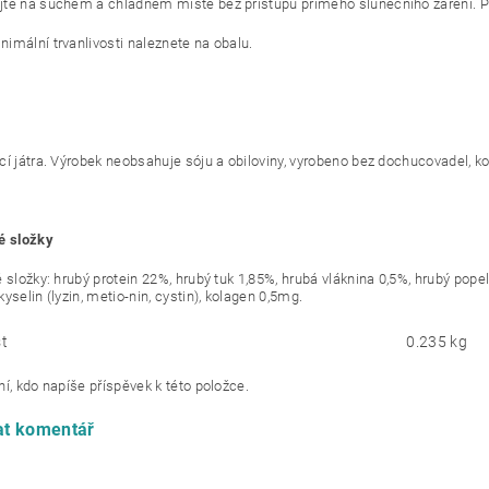
te na suchém a chladném místě bez přístupu přímého slunečního záření. Po 
imální trvanlivosti naleznete na obalu.
cí játra. Výrobek neobsahuje sóju a obiloviny, vyrobeno bez dochucovadel, ko
é složky
 složky: hrubý protein 22%, hrubý tuk 1,85%, hrubá vláknina 0,5%, hrubý popel
yselin (lyzin, metio-nin, cystin), kolagen 0,5mg.
t
0.235 kg
í, kdo napíše příspěvek k této položce.
at komentář