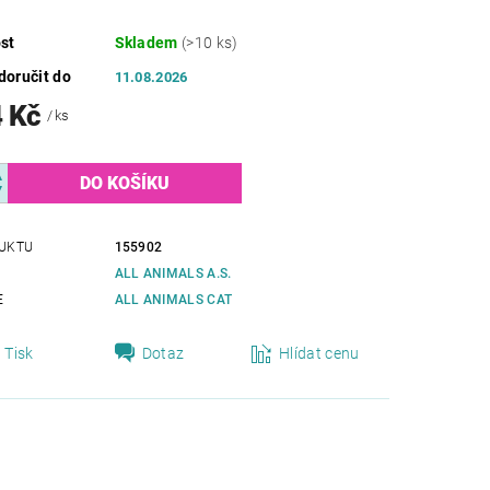
st
Skladem
(>10 ks)
oručit do
11.08.2026
4 Kč
/ ks
UKTU
155902
ALL ANIMALS A.S.
E
ALL ANIMALS CAT
Tisk
Dotaz
Hlídat cenu