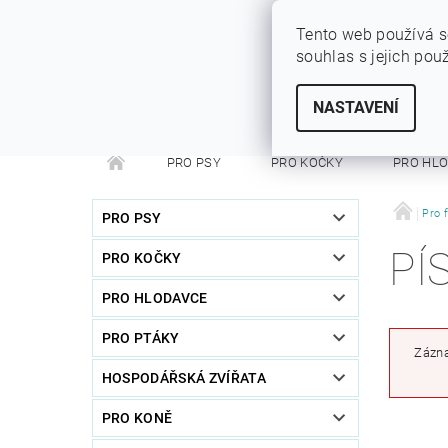
Tento web používá s
souhlas s jejich pou
SYTÝ PES
Vše pro vaše miláčky
NASTAVENÍ
PRO PSY
PRO KOČKY
PRO HL
PRO FRETKY
PRO PÁNÍČKY
DEZINFEKC
Pro f
PRO PSY
PÍ
PRO KOČKY
PRO HLODAVCE
PRO PTÁKY
Zázna
HOSPODÁŘSKÁ ZVÍŘATA
PRO KONĚ