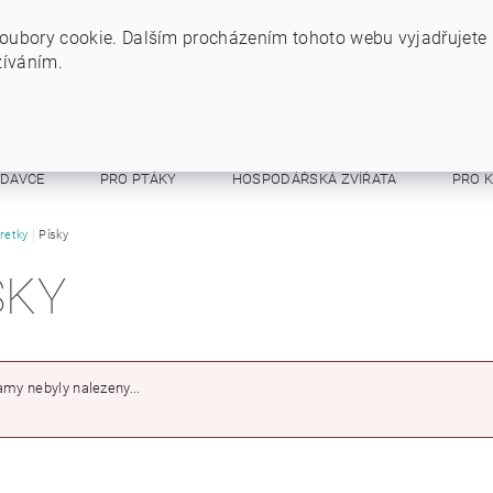
+420 724 234 734
INFO@SYTYPES.CZ
oubory cookie. Dalším procházením tohoto webu vyjadřujete
žíváním.
ODAVCE
PRO PTÁKY
HOSPODÁŘSKÁ ZVÍŘATA
PRO 
E A RESPIRÁTORY
retky
Písky
OSTATNÍ
OBCHODNÍ PODMÍNKY
SKY
my nebyly nalezeny...