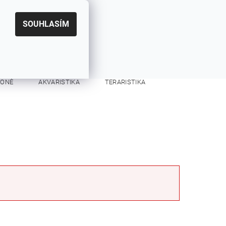
|
CZK
PŘIHLÁŠENÍ
REGISTRACE
EUR
SOUHLASÍM
0
0 Kč
KONĚ
AKVARISTIKA
TERARISTIKA
KONTAKTY