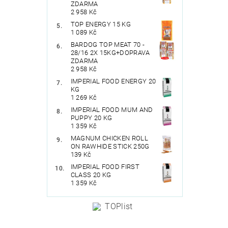
ZDARMA
2 958 Kč
TOP ENERGY 15 KG
1 089 Kč
BARDOG TOP MEAT 70 -
28/16 2X 15KG+DOPRAVA
ZDARMA
2 958 Kč
IMPERIAL FOOD ENERGY 20
KG
1 269 Kč
IMPERIAL FOOD MUM AND
PUPPY 20 KG
1 359 Kč
MAGNUM CHICKEN ROLL
ON RAWHIDE STICK 250G
139 Kč
IMPERIAL FOOD FIRST
CLASS 20 KG
1 359 Kč