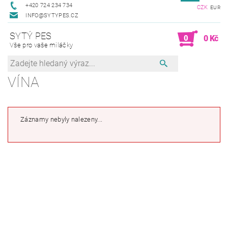
+420 724 234 734
CZK
EUR
INFO@SYTYPES.CZ
SYTÝ PES
0
0 Kč
Vše pro vaše miláčky
VÍNA
Záznamy nebyly nalezeny...