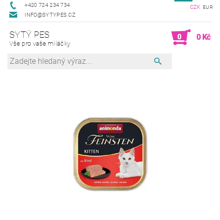
+420 724 234 734
CZK
EUR
INFO@SYTYPES.CZ
SYTÝ PES
0
0 Kč
Vše pro vaše miláčky