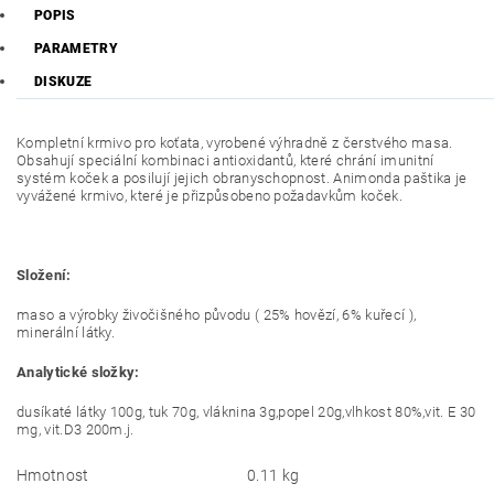
POPIS
PARAMETRY
DISKUZE
Kompletní krmivo pro koťata, vyrobené výhradně z čerstvého masa.
Obsahují speciální kombinaci antioxidantů, které chrání imunitní
systém koček a posilují jejich obranyschopnost. Animonda paštika je
vyvážené krmivo, které je přizpůsobeno požadavkům koček.
Složení:
maso a výrobky živočišného původu ( 25% hovězí, 6% kuřecí ),
minerální látky.
Analytické složky:
dusíkaté látky 100g, tuk 70g, vláknina 3g,popel 20g,vlhkost 80%,vit. E 30
mg, vit.D3 200m.j.
Hmotnost
0.11 kg