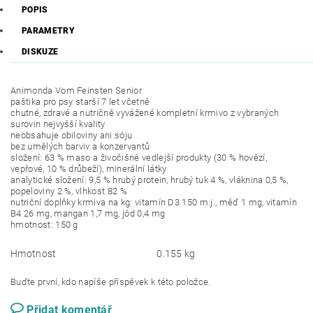
POPIS
PARAMETRY
DISKUZE
Animonda Vom Feinsten Senior
paštika pro psy starší 7 let včetně
chutné, zdravé a nutričně vyvážené kompletní krmivo z vybraných
surovin nejvyšší kvality
neobsahuje obiloviny ani sóju
bez umělých barviv a konzervantů
složení: 63 % maso a živočišné vedlejší produkty (30 % hovězí,
vepřové, 10 % drůbeží), minerální látky
analytické složení: 9,5 % hrubý protein, hrubý tuk 4 %, vláknina 0,5 %,
popeloviny 2 %, vlhkost 82 %
nutriční doplňky krmiva na kg: vitamín D3 150 m.j., měď 1 mg, vitamín
B4 26 mg, mangan 1,7 mg, jód 0,4 mg
hmotnost: 150 g
Hmotnost
0.155 kg
Buďte první, kdo napíše příspěvek k této položce.
Přidat komentář