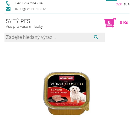
+420 724 234 734
CZK
EUR
INFO@SYTYPES.CZ
SYTÝ PES
0
0 Kč
Vše pro vaše miláčky