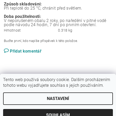
Způsob skladování:
Při teplotě do 25 °C, chránit před světlem.
Doba použitelnosti:
V neporušeném obalu 2 roky, po naředění v pitné vodě
podle návodu 24 hodin, 7 dní po prvním otevření.
Hmotnost
0.318 kg
Buďte první, kdo napíše příspěvek k této položce.
Přidat komentář
Tento web používá soubory cookie. Dalším procházením
tohoto webu vyjadřujete souhlas s jejich používáním.
|
Sytypes.cz
Dogfoodanalysis.com
NASTAVENÍ
2026 © SYTÝ PES, všechna práva vyhrazena
Vytvořil Shoptet
SOUHLASÍM