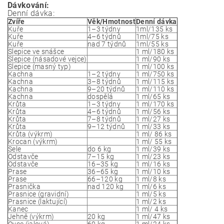
Dávkování:
Denní dávka:
Zvíře
Věk/Hmotnost
Denní dávka
Kuře
1–3 týdny
1ml/135 ks
Kuře
4–6 týdnů
1ml/75 ks
Kuře
nad 7 týdnů
1ml/55 ks
Slepice ve snášce
1 ml/180 ks
Slepice (násadové vejce)
1 ml/90 ks
Slepice (masný typ)
1 ml/100 ks
Kachna
1–2 týdny
1 ml/750 ks
Kachna
3–8 týdnů
1 ml/115 ks
Kachna
9–20 týdnů
1 ml/110 ks
Kachna
dospělá
1 ml/65 ks
Krůta
1–3 týdny
1 ml/170 ks
Krůta
4–6 týdnů
1 ml/56 ks
Krůta
7–8 týdnů
1 ml/27 ks
Krůta
9–12 týdnů
1 ml/33 ks
Krůta (výkrm)
1 ml/ 86 ks
Krocan (výkrm)
1 ml/ 55 ks
Sele
do 6 kg
1 ml/39 ks
Odstavče
7–15 kg
1 ml/23 ks
Odstavče
16–35 kg
1 ml/16 ks
Prase
36–65 kg
1 ml/10 ks
Prase
66–120 kg
1 ml/8 ks
Prasnička
nad 120 kg
1 ml/6 ks
Prasnice (gravidní)
1 ml/5 ks
Prasnice (laktující)
1 ml/2 ks
Kanec
1 ml/ 4 ks
Jehně (výkrm)
20 kg
1 ml/47 ks
Ovce (jalová)
60 kg
1 ml/24 ks