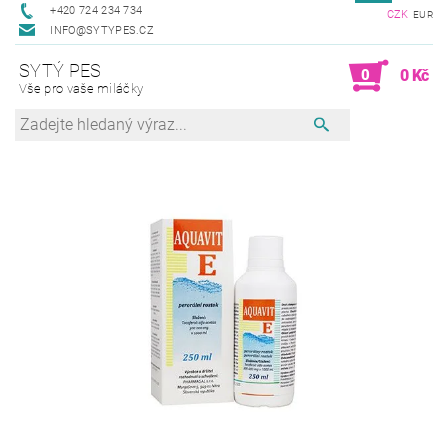
+420 724 234 734
CZK
EUR
INFO@SYTYPES.CZ
SYTÝ PES
0
0 Kč
Vše pro vaše miláčky