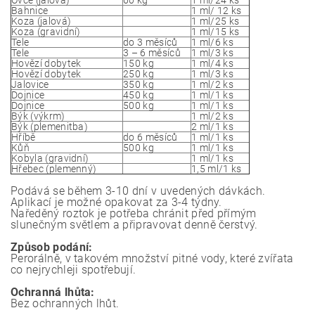
Bahnice
1 ml/ 12 ks
Koza (jalová)
1 ml/25 ks
Koza (gravidní)
1 ml/15 ks
Tele
do 3 měsíců
1 ml/6 ks
Tele
3 – 6 měsíců
1 ml/3 ks
Hovězí dobytek
150 kg
1 ml/4 ks
Hovězí dobytek
250 kg
1 ml/3 ks
Jalovice
350 kg
1 ml/2 ks
Dojnice
450 kg
1 ml/1 ks
Dojnice
500 kg
1 ml/1 ks
Býk (výkrm)
1 ml/2 ks
Býk (plemenitba)
2 ml/1 ks
Hříbě
do 6 měsíců
1 ml/1 ks
Kůň
500 kg
1 ml/1 ks
Kobyla (gravidní)
1 ml/1 ks
Hřebec (plemenný)
1,5 ml/1 ks
Podává se během 3-10 dní v uvedených dávkách.
Aplikací je možné opakovat za 3-4 týdny.
Naředěný roztok je potřeba chránit před přímým
slunečným světlem a připravovat denně čerstvý.
Způsob podání:
Perorálně, v takovém množství pitné vody, které zvířata
co nejrychleji spotřebují.
Ochranná lhůta:
Bez ochranných lhůt.