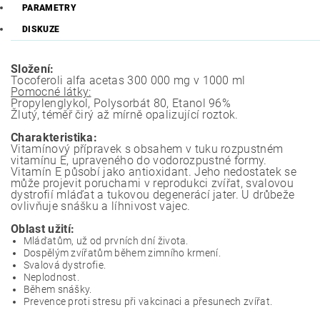
PARAMETRY
DISKUZE
Složení:
Tocoferoli alfa acetas 300 000 mg v 1000 ml
Pomocné látky:
Propylenglykol, Polysorbát 80, Etanol 96%
Žlutý, téměř čirý až mírně opalizující roztok.
Charakteristika:
Vitamínový přípravek s obsahem v tuku rozpustném
vitamínu E, upraveného do vodorozpustné formy.
Vitamín E působí jako antioxidant. Jeho nedostatek se
může projevit poruchami v reprodukci zvířat, svalovou
dystrofií mláďat a tukovou degenerácí jater. U drůbeže
ovlivňuje snášku a líhnivost vajec.
Oblast užití:
Mláďatům, už od prvních dní života.
Dospělým zvířatům během zimního krmení.
Svalová dystrofie.
Neplodnost.
Během snášky.
Prevence proti stresu při vakcinaci a přesunech zvířat.