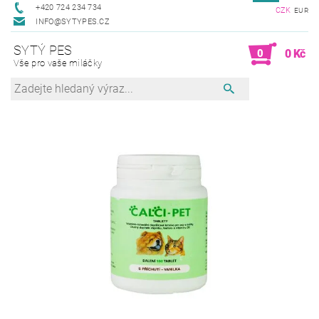
+420 724 234 734
CZK
EUR
INFO@SYTYPES.CZ
SYTÝ PES
0
0 Kč
Vše pro vaše miláčky