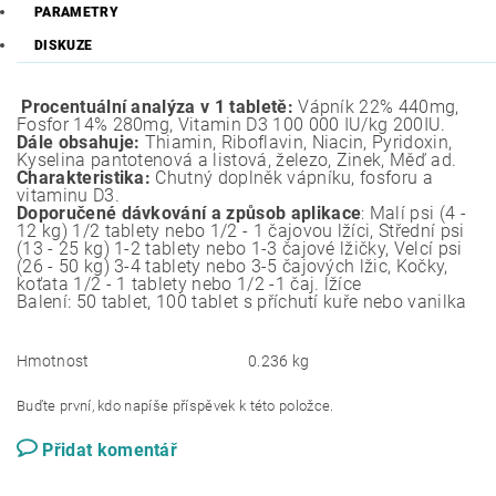
PARAMETRY
DISKUZE
Procentuální analýza v 1 tabletě:
Vápník 22% 440mg,
Fosfor 14% 280mg, Vitamin D3 100 000 IU/kg 200IU.
Dále obsahuje:
Thiamin, Riboflavin, Niacin, Pyridoxin,
Kyselina pantotenová a listová, železo, Zinek, Měď ad.
Charakteristika:
Chutný doplněk vápníku, fosforu a
vitaminu D3.
Doporučené dávkování a způsob aplikace
: Malí psi (4 -
12 kg) 1/2 tablety nebo 1/2 - 1 čajovou lžíci, Střední psi
(13 - 25 kg) 1-2 tablety nebo 1-3 čajové lžičky, Velcí psi
(26 - 50 kg) 3-4 tablety nebo 3-5 čajových lžic, Kočky,
koťata 1/2 - 1 tablety nebo 1/2 -1 čaj. lžíce
Balení: 50 tablet, 100 tablet s příchutí kuře nebo vanilka
Hmotnost
0.236 kg
Buďte první, kdo napíše příspěvek k této položce.
Přidat komentář