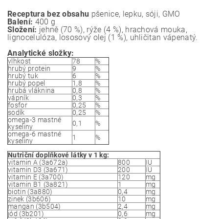
Receptura bez obsahu
pšenice, lepku, sóji, GMO
Balení:
400 g
Složení:
jehně (70 %), rýže (4 %), hrachová mouka,
lignocelulóza, lososový olej (1 %), uhličitan vápenatý.
Analytické složky:
vlhkost
78
%
hrubý protein
9
%
hrubý tuk
6
%
hrubý popel
1,8
%
hrubá vláknina
0,8
%
vápník
0,3
%
fosfor
0,25
%
sodík
0,25
%
omega-3 mastné
0,1
%
kyseliny
omega-6 mastné
1
%
kyseliny
Nutriční doplňkové látky v 1 kg:
vitamin A (3a672a)
800
IU
vitamin D3 (3a671)
200
IU
vitamin E (3a700)
120
mg
vitamin B1 (3a821)
1
mg
biotin (3a880)
0,4
mg
zinek (3b606)
10
mg
mangan (3b504)
2,4
mg
jód (3b201)
0,6
mg