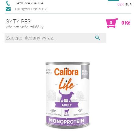
+420 724 234 734
CZK
EUR
INFO@SYTYPES.CZ
SYTÝ PES
0
0 Kč
Vše pro vaše miláčky