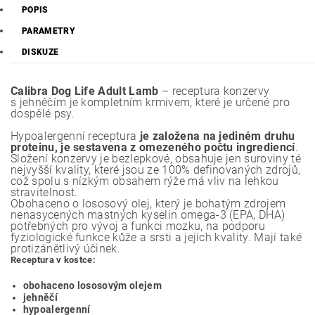
POPIS
PARAMETRY
DISKUZE
Calibra Dog Life
Adult Lamb
– receptura konzervy
s jehněčím je kompletním krmivem, které je určené pro
dospělé psy.
Hypoalergenní receptura
je založena na jediném druhu
proteinu, je sestavena z omezeného počtu ingrediencí
.
Složení konzervy je bezlepkové, obsahuje jen suroviny té
nejvyšší kvality, které jsou ze 100% definovaných zdrojů,
což spolu s nízkým obsahem rýže má vliv na lehkou
stravitelnost.
Obohaceno o lososový olej, který je bohatým zdrojem
nenasycených mastných kyselin omega-3 (EPA, DHA)
potřebných pro vývoj a funkci mozku, na podporu
fyziologické funkce kůže a srsti a jejich kvality. Mají také
protizánětlivý účinek.
Receptura v kostce:
obohaceno lososovým olejem
jehněčí
hypoalergenní