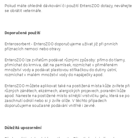
Pokud máte ohledně dávkování či použití EnteroZOO dotazy, neváhejte
se obrátit veterináře.
Doporučené použití
Enterosorbent - EnteroZOO doporučujeme užívat již při prvních
příznacích nemoci nebo otravy.
EnteroZOO lze zvířatům podávat různými způsoby: přímo do tlamy,
přimíchat do krmiva, dát na pamlsek, rozmíchat v přiměřeném
množství vody a podávat plastovou stříkačkou do dutiny ústní,
rozmíchat v malém množství vody do napáječky apod.
EnteroZOO můžete aplikovat také na postižená místa kůže zvířete při
různých zánětech, ekzémech, alergických projevech, poranění kůže
apod. Naneste na postižené místo silnější vrstvičku gelu, která se po
zaschnutí odrolí nebo si ji zvíře olíže. V těchto případech
doporučujeme současné podávání vnitřně i zevně.
Důležitá upozornění