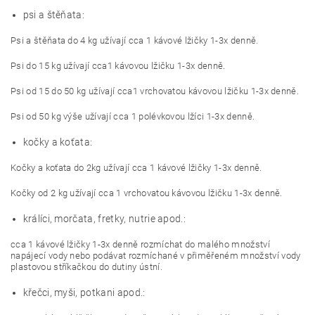
psi a štěňata:
Psi a štěňata do 4 kg užívají cca 1 kávové lžičky 1-3x denně.
Psi do 15 kg užívají cca1 kávovou lžičku 1-3x denně.
Psi od 15 do 50 kg užívají cca1 vrchovatou kávovou lžičku 1-3x denně.
Psi od 50 kg výše užívají cca 1 polévkovou lžíci 1-3x denně.
kočky a koťata:
Kočky a koťata do 2kg užívají cca 1 kávové lžičky 1-3x denně.
Kočky od 2 kg užívají cca 1 vrchovatou kávovou lžičku 1-3x denně.
králíci, morčata, fretky, nutrie apod.:
cca 1 kávové lžičky 1-3x denně rozmíchat do malého množství
napájecí vody nebo podávat rozmíchané v přiměřeném množství vody
plastovou stříkačkou do dutiny ústní.
křečci, myši, potkani apod.: