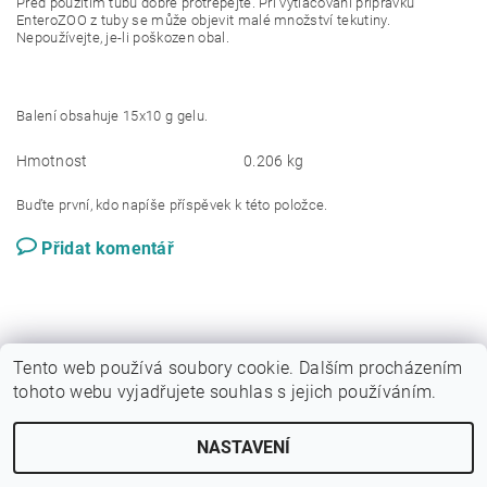
Před použitím tubu dobře protřepejte. Při vytlačování přípravku
EnteroZOO z tuby se může objevit malé množství tekutiny.
Nepoužívejte, je-li poškozen obal.
Balení obsahuje 15x10 g gelu.
Hmotnost
0.206 kg
Buďte první, kdo napíše příspěvek k této položce.
Přidat komentář
Tento web používá soubory cookie. Dalším procházením
tohoto webu vyjadřujete souhlas s jejich používáním.
|
Sytypes.cz
Dogfoodanalysis.com
NASTAVENÍ
2026 © SYTÝ PES, všechna práva vyhrazena