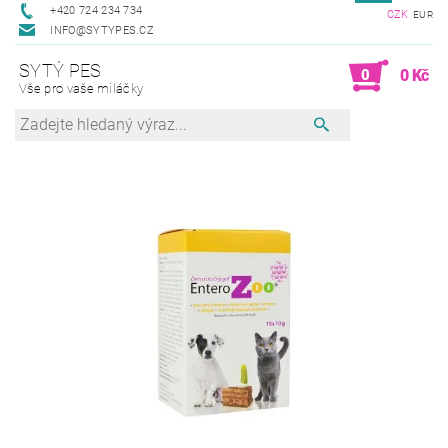
+420 724 234 734
CZK
EUR
INFO@SYTYPES.CZ
SYTÝ PES
0
0 Kč
Vše pro vaše miláčky