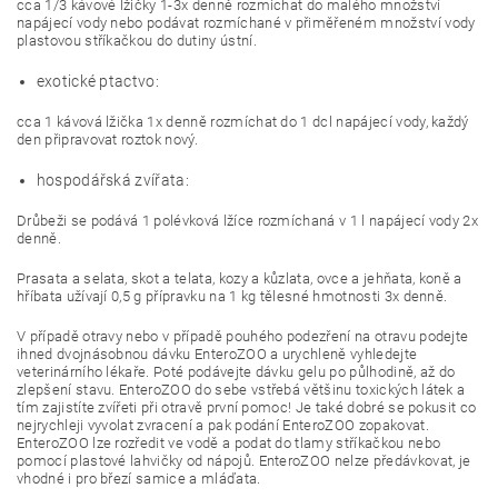
cca 1/3 kávové lžičky 1-3x denně rozmíchat do malého množství
napájecí vody nebo podávat rozmíchané v přiměřeném množství vody
plastovou stříkačkou do dutiny ústní.
exotické ptactvo:
cca 1 kávová lžička 1x denně rozmíchat do 1 dcl napájecí vody, každý
den připravovat roztok nový.
hospodářská zvířata:
Drůbeži se podává 1 polévková lžíce rozmíchaná v 1 l napájecí vody 2x
denně.
Prasata a selata, skot a telata, kozy a kůzlata, ovce a jehňata, koně a
hříbata užívají 0,5 g přípravku na 1 kg tělesné hmotnosti 3x denně.
V případě otravy nebo v případě pouhého podezření na otravu podejte
ihned dvojnásobnou dávku EnteroZOO a urychleně vyhledejte
veterinárního lékaře. Poté podávejte dávku gelu po půlhodině, až do
zlepšení stavu. EnteroZOO do sebe vstřebá většinu toxických látek a
tím zajistíte zvířeti při otravě první pomoc! Je také dobré se pokusit co
nejrychleji vyvolat zvracení a pak podání EnteroZOO zopakovat.
EnteroZOO lze rozředit ve vodě a podat do tlamy stříkačkou nebo
pomocí plastové lahvičky od nápojů. EnteroZOO nelze předávkovat, je
vhodné i pro březí samice a mláďata.