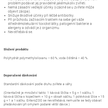
problém podávat jej pravidelně jakémukoliv zvířeti.
Nemá zásadní vedlejší účinky (vzácně se u zvířete může
objevit zácpa).
Snižuje škodlivé účinky při léčbě antibiotky.
Při průchodu zažívacím traktem na sebe gel váže
středněmolekulární toxické látky, patogenní bakterie a
alergeny a odvádí je z organizmu.
Nevstřebává se.
Složení produktu
Polyhydrát polymethylsiloxanu – 60 %, voda čištěná – 40 %.
Doporučené dávkování
Standardní dávkování podle druhu zvířete a váhy.
(Orientačně je množství takto: 1 kávová lžička = 5 g = 1 sáčku, 1
kávová lžička s kopečkem = 10 g = obsah sáčku, 1 polévková lžíce = 15
g = 1 a 1 sáčku. EnteroZOO se nevstřebává, nemusíte se tedy obávat
předávkování při omylem podané větší dávce.)