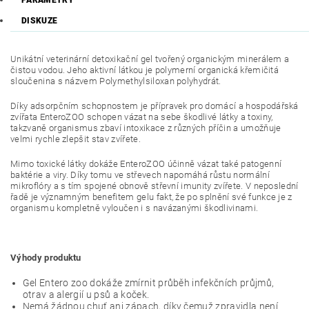
DISKUZE
Unikátní veterinární detoxikační gel tvořený organickým minerálem a
čistou vodou. Jeho aktivní látkou je polymerní organická křemičitá
sloučenina s názvem Polymethylsiloxan polyhydrát.
Díky adsorpčním schopnostem je přípravek pro domácí a hospodářská
zvířata EnteroZOO schopen vázat na sebe škodlivé látky a toxiny,
takzvaně organismus zbaví intoxikace z různých příčin a umožňuje
velmi rychle zlepšit stav zvířete.
Mimo toxické látky dokáže EnteroZOO účinně vázat také patogenní
baktérie a viry. Díky tomu ve střevech napomáhá růstu normální
mikroflóry a s tím spojené obnově střevní imunity zvířete. V neposlední
řadě je významným benefitem gelu fakt, že po splnění své funkce je z
organismu kompletně vyloučen i s navázanými škodlivinami.
Výhody produktu
Gel Entero zoo dokáže zmírnit průběh infekčních průjmů,
otrav a alergií u psů a koček.
Nemá žádnou chuť ani zápach, díky čemuž zpravidla není