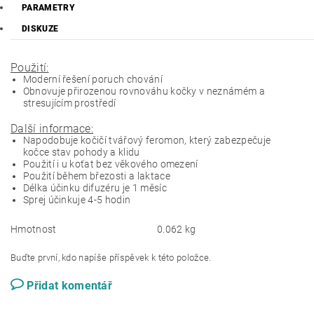
PARAMETRY
DISKUZE
Použití:
Moderní řešení poruch chování
Obnovuje přirozenou rovnováhu kočky v neznámém a
stresujícím prostředí
Další informace:
Napodobuje kočičí tvářový feromon, který zabezpečuje
kočce stav pohody a klidu
Použití i u koťat bez věkového omezení
Použití během březosti a laktace
Délka účinku difuzéru je 1 měsíc
Sprej účinkuje 4-5 hodin
Hmotnost
0.062 kg
Buďte první, kdo napíše příspěvek k této položce.
Přidat komentář