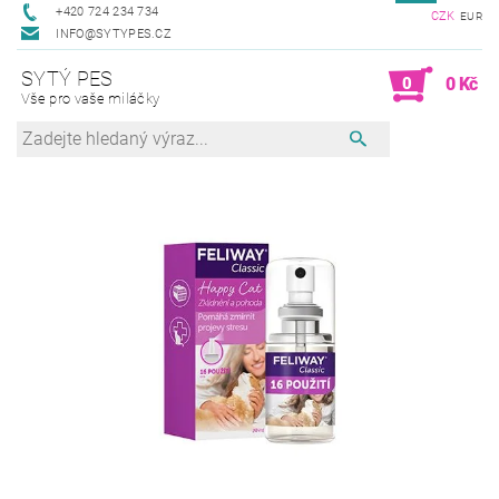
+420 724 234 734
CZK
EUR
INFO@SYTYPES.CZ
SYTÝ PES
0
0 Kč
Vše pro vaše miláčky