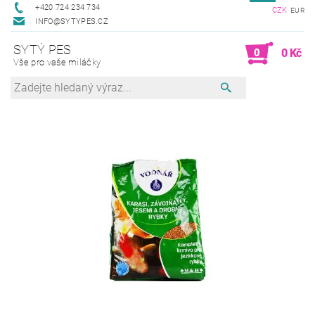
+420 724 234 734
CZK
EUR
INFO@SYTYPES.CZ
SYTÝ PES
0
0 Kč
Vše pro vaše miláčky