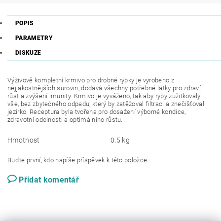
POPIS
PARAMETRY
DISKUZE
Výživově kompletní krmivo pro drobné rybky je vyrobeno z
nejjakostnějších surovin, dodává všechny potřebné látky pro zdraví
růst a zvýšení imunity. Krmivo je vyváženo, tak aby ryby zužitkovaly
vše, bez zbytečného odpadu, který by zatěžoval filtraci a znečišťoval
jezírko. Receptura byla tvořena pro dosažení výborné kondice,
zdravotní odolnosti a optimálního růstu.
Hmotnost
0.5 kg
Buďte první, kdo napíše příspěvek k této položce.
Přidat komentář