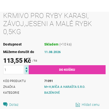
KRMIVO PRO RYBY KARASI,
ZÁVOJ,JESENI A MALÉ RYBK
0,5KG
Dostupnost
Skladem
(>10 ks)
Můžeme doručit do
11.08.2026
113,55 Kč
/ ks
KÓD PRODUKTU
71091
ZNAČKA
M+H,MÍČA A HARAŠTA S.R.O.
KATEGORIE
BAZÉNOVÉ
Dotaz
Hlídat cenu