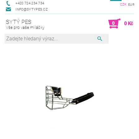
+420 724 234 734
CZK
EUR
INFO@SYTYPES.CZ
SYTÝ PES
0
0 Kč
Vše pro vaše miláčky