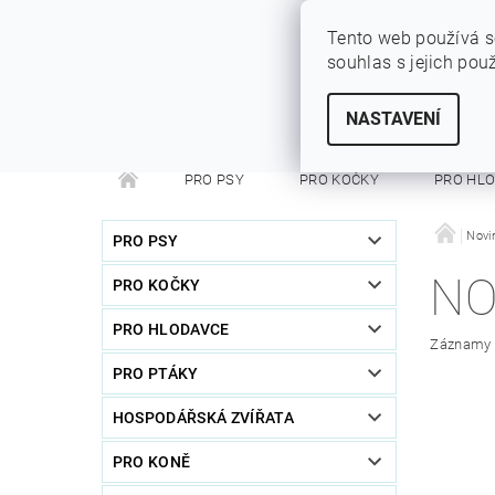
Tento web používá s
souhlas s jejich pou
SYTÝ PES
Vše pro vaše miláčky
NASTAVENÍ
PRO PSY
PRO KOČKY
PRO HL
PRO FRETKY
PRO PÁNÍČKY
DEZINFEKC
Novi
PRO PSY
NO
PRO KOČKY
PRO HLODAVCE
Záznamy n
PRO PTÁKY
HOSPODÁŘSKÁ ZVÍŘATA
PRO KONĚ