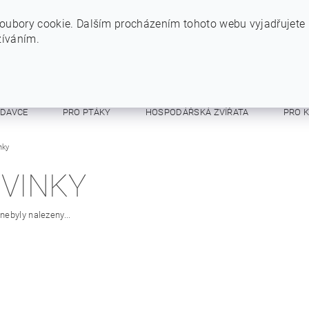
+420 724 234 734
INFO@SYTYPES.CZ
oubory cookie. Dalším procházením tohoto webu vyjadřujete
žíváním.
ODAVCE
PRO PTÁKY
HOSPODÁŘSKÁ ZVÍŘATA
PRO 
E A RESPIRÁTORY
nky
OSTATNÍ
OBCHODNÍ PODMÍNKY
VINKY
ebyly nalezeny...