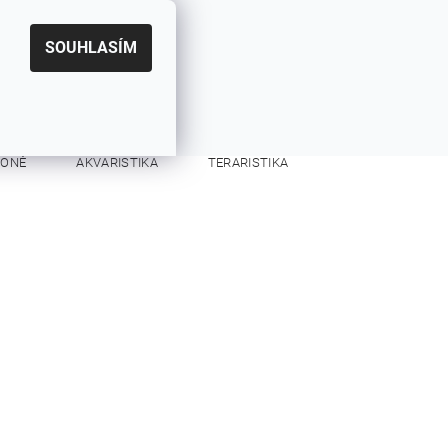
|
CZK
PŘIHLÁŠENÍ
REGISTRACE
EUR
SOUHLASÍM
0
0 Kč
KONĚ
AKVARISTIKA
TERARISTIKA
KONTAKTY