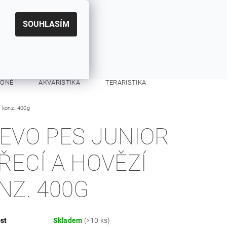
|
CZK
PŘIHLÁŠENÍ
REGISTRACE
EUR
SOUHLASÍM
0
0 Kč
KONĚ
AKVARISTIKA
TERARISTIKA
í konz. 400g
KONTAKTY
EVO PES JUNIOR
ŘECÍ A HOVĚZÍ
NZ. 400G
st
Skladem
(>10 ks)