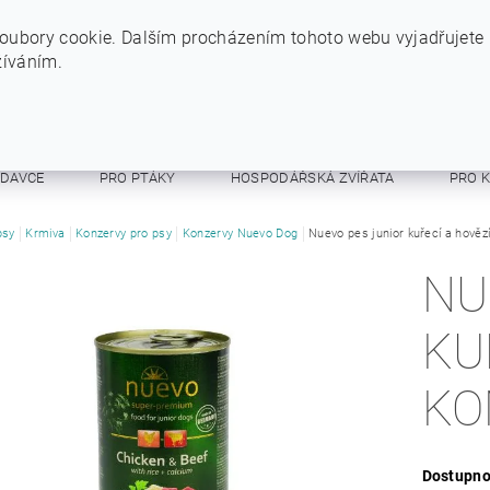
+420 724 234 734
INFO@SYTYPES.CZ
oubory cookie. Dalším procházením tohoto webu vyjadřujete
žíváním.
ODAVCE
PRO PTÁKY
HOSPODÁŘSKÁ ZVÍŘATA
PRO 
E A RESPIRÁTORY
psy
Krmiva
Konzervy pro psy
OSTATNÍ
Konzervy Nuevo Dog
OBCHODNÍ PODMÍNKY
Nuevo pes junior kuřecí a hověz
NU
KU
KO
Dostupno