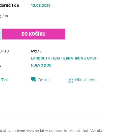
oručit do
12.08.2026
č
/ ks
UKTU
69275
LANDGUTH HEIMTIERNAHRUNG GMBH
E
NUEVO DOG
Tisk
Dotaz
Hlídat cenu
á ty správné výživné látky podporující zdravý růst. Vysoký