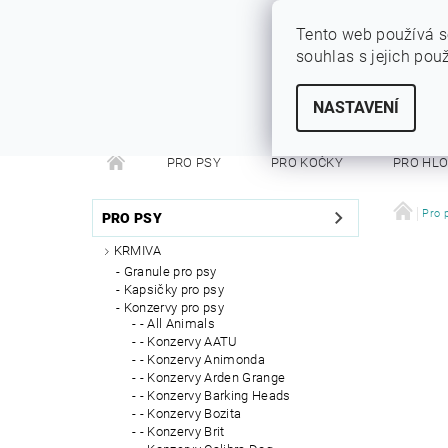
Tento web používá s
souhlas s jejich pou
SYTÝ PES
Vše pro vaše miláčky
NASTAVENÍ
PRO PSY
PRO KOČKY
PRO HL
PRO FRETKY
PRO PÁNÍČKY
DEZINFEKC
Pro 
PRO PSY
KRMIVA
Granule pro psy
Kapsičky pro psy
Konzervy pro psy
- All Animals
- Konzervy AATU
- Konzervy Animonda
- Konzervy Arden Grange
- Konzervy Barking Heads
- Konzervy Bozita
- Konzervy Brit