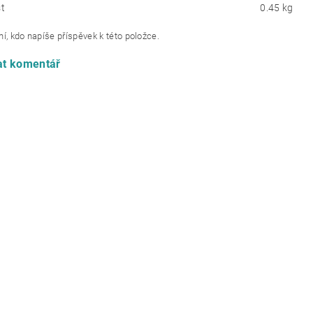
t
0.45 kg
í, kdo napíše příspěvek k této položce.
at komentář