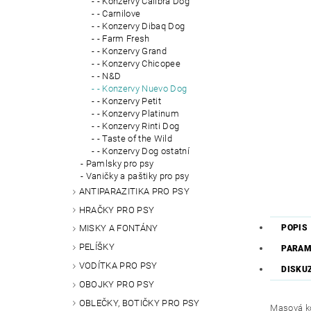
- Konzervy Calibra Dog
- Carnilove
- Konzervy Dibaq Dog
- Farm Fresh
- Konzervy Grand
- Konzervy Chicopee
- N&D
- Konzervy Nuevo Dog
- Konzervy Petit
- Konzervy Platinum
- Konzervy Rinti Dog
- Taste of the Wild
- Konzervy Dog ostatní
Pamlsky pro psy
Vaničky a paštiky pro psy
ANTIPARAZITIKA PRO PSY
HRAČKY PRO PSY
POPIS
MISKY A FONTÁNY
PELÍŠKY
PARAM
VODÍTKA PRO PSY
DISKU
OBOJKY PRO PSY
OBLEČKY, BOTIČKY PRO PSY
Masová ko