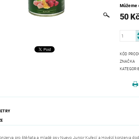
Můžeme d
50 K
KÓD PROD
ZNAČKA
KATEGORI
ETRY
ZE
nzerva pro štěňata a mladé psy Nuevo Junior Kuřecí a Hovězí konzerva dodáv