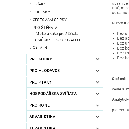
obsah čer
DVÍŘKA
tuků, min
DOPLŇKY
od samot
CESTOVÁNÍ SE PSY
Nuevo = z
PRO ŠTĚŇATA
Bez u
Mléko a kaše pro štěňata
Bez a
POMŮCKY PRO CHOVATELE
Bez um
OSTATNÍ
Bez ko
Bez t
Bez k
PRO KOČKY
PRO HLODAVCE
Složení:
PRO PTÁKY
vedlejší m
HOSPODÁŘSKÁ ZVÍŘATA
Analytick
PRO KONĚ
protein 10
AKVARISTIKA
TERARISTIKA