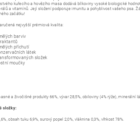
stvého kuřecího a hovězího masa dodává bílkoviny vysoké biologické hodnoty
erálů a vitamínů. Její složení podporuje imunitu a pohyblivost vašeho psa. Žá
ného začátku!
aručená nejvyšší prémiová kvalita:
mělých barviv
traktantů
ělých příchutí
nzervačních látek
ransformovaných složek
ostní moučky
asné a živočišné produkty 66%, vývar 28,5%, obiloviny (4% rýže), minerální lá
é složky:
,6%, obsah tuku 6,9%, surový popel 2,0%, vláknina 0,3%, vlhkost 78%.