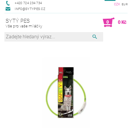
+420 724 234 734
CZK
EUR
INFO@SYTYPES.CZ
SYTÝ PES
0
0 Kč
Vše pro vaše miláčky