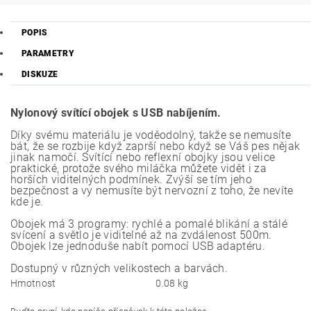
POPIS
PARAMETRY
DISKUZE
Nylonový svítící obojek s USB nabíjením.
Díky svému materiálu je voděodolný, takže se nemusíte
bát, že se rozbije když zaprší nebo když se Váš pes nějak
jinak namočí. Svítící nebo reflexní obojky jsou velice
praktické, protože svého miláčka můžete vidět i za
horších viditelných podmínek. Zvýší se tím jeho
bezpečnost a vy nemusíte být nervozní z toho, že nevíte
kde je.
Obojek má 3 programy: rychlé a pomalé blikání a stálé
svícení a světlo je viditelné až na zvdálenost 500m.
Obojek lze jednoduše nabít pomocí USB adaptéru.
Dostupný v různých velikostech a barvách.
Hmotnost
0.08 kg