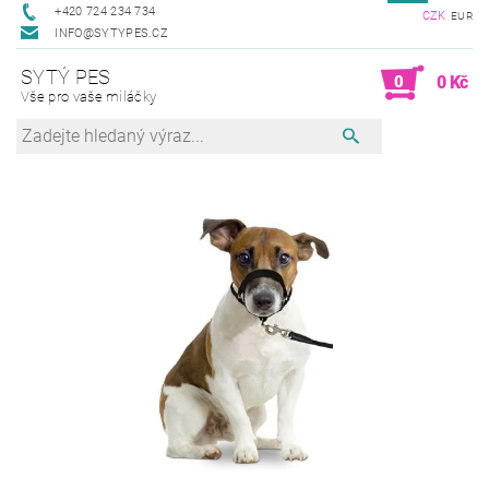
+420 724 234 734
CZK
EUR
INFO@SYTYPES.CZ
SYTÝ PES
0
0 Kč
Vše pro vaše miláčky