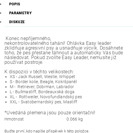
POPIS
PARAMETRY
DISKUZE
Konec nepříjemného,
nekontrolovatelného tahání! Ohlávka Easy leader
zklidňuje agresivní psy a usnadňuje výcvik. Dosáhnete
toho, že pes přestane táhnout a automaticky Vás bude
následovat. Pokud zvolíte Easy Leader, nemusíte již
používat postroje.
K dispozici v těchto velikostech:
XS - Jack Russell, Westie, Whippet
S - Border kolie, Beagle, Kokršpaněl
M - Retriever, Dobrman, Labrador
L - Bullmastiff, Bordeauxská doga
XL - Rottweiler, Novofundlandský pes
XXL - Svatobernardský pes, Mastiff
*Uvedáná plemena jsou pouze orientační!
Hmotnost
0.066 kg
Buďte první, kdo napíše příspěvek k této položce.