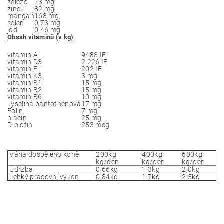
železo
73 mg
zinek
82 mg
mangan
168 mg
selen
0,73 mg
jód
0,46 mg
Obsah vitaminů (v kg)
vitamin A
9488 IE
vitamin D3
2.226 IE
vitamin E
202 IE
vitamin K3
3 mg
vitamin B1
15 mg
vitamin B2
15 mg
vitamin B6
10 mg
kyselina pantothenová
17 mg
Folin
7 mg
niacin
25 mg
D-biotin
253 mcg
Váha dospělého koně
200kg
400kg
600kg
kg/den
kg/den
kg/den
Údržba
0,66kg
1,3kg
2,0kg
Lehký pracovní výkon
0,84kg
1,7kg
2,5kg