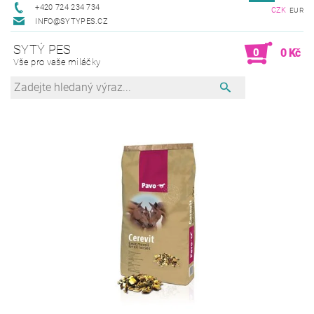
+420 724 234 734
CZK
EUR
INFO@SYTYPES.CZ
SYTÝ PES
0
0 Kč
Vše pro vaše miláčky