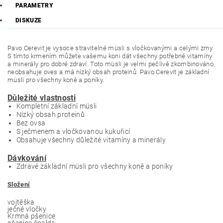
PARAMETRY
DISKUZE
Pavo Cerevit je vysoce stravitelné müsli s vločkovanými a celými zrny.
S tímto krmením můžete vašemu koni dát všechny potřebné vitamíny
a minerály pro dobré zdraví. Toto müsli je velmi pečlivě zkombinováno,
neobsahuje oves a má nízký obsah proteinů. Pavo Cerevit je základní
müsli pro všechny koně a poníky.
Důležité vlastnosti
Kompletní základní müsli
Nízký obsah proteinů
Bez ovsa
S ječmenem a vločkovanou kukuřicí
Obsahuje všechny důležité vitamíny a minerály
Dávkování
Zdravé základní müsli pro všechny koně a poníky
Složení
vojtěška
ječné vločky
Krmná pšenice
pšenice špalda