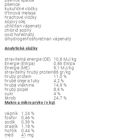
pšenice
kukuřičné vločky
třtinová melasa
hrachové vločky
sójový olej
uhličitan vápenatý
chlorid sodný
oxid hořečnatý
dihydrogenfosforečnan vápenatý
Analytické složky
stravitelná energie (DE)
10,8 MJ/kg
Energie (EWpa)
0,86 EWpa
Energie (ME)
9,1 MJ/kg
stravitelný hrubý protein
86 gr/kg
hrubý protein
11,0 %
hrubé oleje a tuky
4,2 %
hrubá vláknina
14,9 %
hrubý popel
8,6 %
cukr
4 %
škrob
24,7 %
Makro a mikro prvky (v kg)
vápník
1,24 %
fosfor
0,46 %
sodík
0,39 %
draslík
1,18 %
hořčík
0,44 %
měď
41 mg