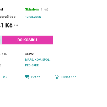
st
Skladem
(1 ks)
oručit do
12.08.2026
41 Kč
/ ks
UKTU
41392
MARS, KOM.SPOL.
E
PEDIGREE
Tisk
Dotaz
Hlídat cenu