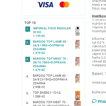
Analytické
Maso a ve
řízky), ol
Doplňkové
V omáčce/
TOP 10
Nutriční d
Vitamín D
IMPERIAL FOOD REGULAR
monohydrá
20 KG
1 199 Kč
bílkovina 
BARDOG TOP LAMB 60 -
tuk 6.0 %
24/8 15KG+DOPRAVA
vláknina 
ZDARMA
popel/pop
1 479 Kč
vápník 0.
fosfor 0.
BARDOG TOP MEAT 70 -
vlhkost 8
28/16 15KG+DOPRAVA
metaboliz
ZDARMA
1 479 Kč
Balení:
BARDOG TOP LAMB 60 -
24/8 2X15KG+DOPRAVA
Hmotnos
ZDARMA
2 958 Kč
Buďte prvn
TOP ENERGY 15 KG
1 089 Kč
Přid
BARDOG TOP MEAT 70 -
28/16 2X 15KG+DOPRAVA