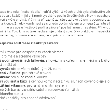
kapsička Adult "naše klasika" nabízí výběr. U všech druhů byla především 
strava v každém jídle. Kromě vysokého podílu živočišných bílkovin, obsahuje t
oveň skvěle chutná. Vláknina přirozeně zajišťuje zdravé trávení a podporuje z
i a klouby. Zinek v kombinaci se slunečnicovým olejem a omega 6 zajišťuje le
 minerály ucelují výživový profil a zároveň posilují imunitní systém. Při vý
ní látky. Toto krmivo také neobsahuje přidaný cukr. Díky praktickým kapsi
 velké psy, pro smíšené krmení, nebo jako chutná odměna.
kapsička adult "naše klasika" přesvědčí:
tní krmivo pro dospělé psy všech plemen
í pro malé a středně velké psy
 podíl živočišných bílkovin
: s hovězím, s kuřecím, s jehněčím, s krůt
kátní šťávě
vyvážené:
se všemi důležitými živinami
zená vláknina
: pro zdravé trávení
níkem:
pro silné kosti a klouby
ravou srst a kůži
: s cennou kombinací zinku, slunečnicového oleje a 
žitými vitamíny:
pro silný imunitní systém
mělých barviv, zchutňovadel a konzervačních látek
řidaného cukru
ické kapsičky pro snadné dávkování