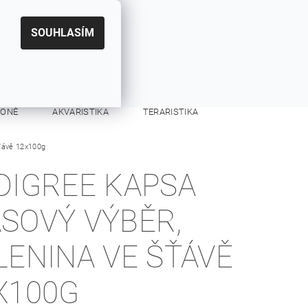
|
CZK
PŘIHLÁŠENÍ
REGISTRACE
EUR
SOUHLASÍM
0
0 Kč
KONĚ
AKVARISTIKA
TERARISTIKA
šťávě 12x100g
KONTAKTY
DIGREE KAPSA
SOVÝ VÝBĚR,
LENINA VE ŠŤÁVĚ
X100G