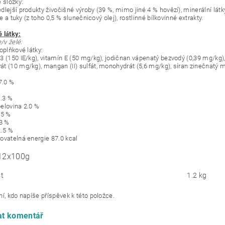
 složky:
dlejší produkty živočišné výroby (39 %, mimo jiné 4 % hovězí), minerální látk
eje a tuky (z toho 0,5 % slunečnicový olej), rostlinné bílkovinné extrakty.
 látky:
v želé:
oplňkové látky:
3 (150 IE/kg), vitamín E (50 mg/kg), jodičnan vápenatý bezvodý (0,39 mg/kg)
t (10 mg/kg), mangan (II) sulfát, monohydrát (5,6 mg/kg), síran zinečnatý 
7.0 %
0.3 %
elovina 2.0 %
35 %
23 %
2.5 %
ovatelná energie 87.0 kcal
 12x100g
t
1.2 kg
í, kdo napíše příspěvek k této položce.
at komentář