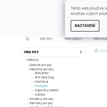
Tento web používá s
souhlas s jejich pou
SYTÝ PES
Vše pro vaše miláčky
NASTAVENÍ
PRO PSY
PRO KOČKY
PRO HL
PRO FRETKY
PRO PÁNÍČKY
DEZINFEKC
Pro 
PRO PSY
KRMIVA
Granule pro psy
Kapsičky pro psy
- Belcando
- Brit Care Dog
- Carnilove
- Pedigree
- Kapsičky ostatní
- Calibra
Konzervy pro psy
Pamlsky pro psy