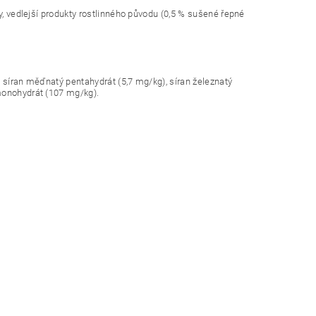
y, vedlejší produkty rostlinného původu (0,5 % sušené řepné
, síran měďnatý pentahydrát (5,7 mg/kg), síran železnatý
monohydrát (107 mg/kg).