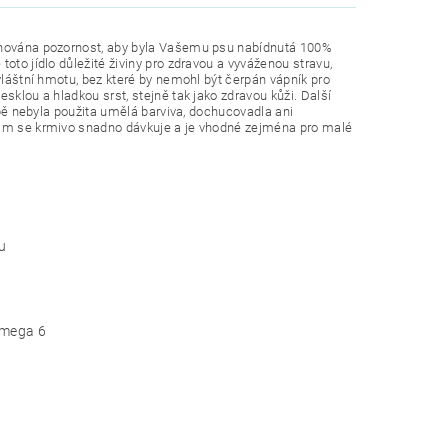
věnována pozornost, aby byla Vašemu psu nabídnutá 100%
oto jídlo důležité živiny pro zdravou a vyváženou stravu,
vláštní hmotu, bez které by nemohl být čerpán vápník pro
sklou a hladkou srst, stejně tak jako zdravou kůži. Další
robě nebyla použita umělá barviva, dochucovadla ani
čkám se krmivo snadno dávkuje a je vhodné zejména pro malé
ou
omega 6