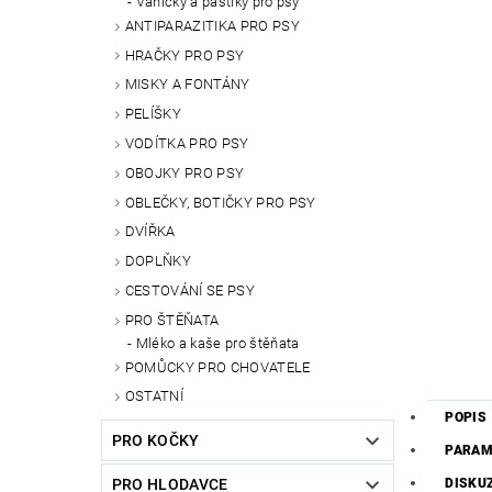
Vaničky a paštiky pro psy
ANTIPARAZITIKA PRO PSY
HRAČKY PRO PSY
MISKY A FONTÁNY
PELÍŠKY
VODÍTKA PRO PSY
OBOJKY PRO PSY
OBLEČKY, BOTIČKY PRO PSY
DVÍŘKA
DOPLŇKY
CESTOVÁNÍ SE PSY
PRO ŠTĚŇATA
Mléko a kaše pro štěňata
POMŮCKY PRO CHOVATELE
OSTATNÍ
POPIS
PRO KOČKY
PARAM
DISKU
PRO HLODAVCE