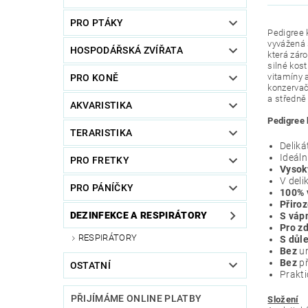
PRO PTÁKY
Pedigree 
vyvážená 
HOSPODÁŘSKÁ ZVÍŘATA
která zár
silné kost
vitamíny a
PRO KONĚ
konzervač
a středně
AKVARISTIKA
Pedigree 
TERARISTIKA
Deliká
Ideáln
PRO FRETKY
Vysoký
V deli
PRO PÁNÍČKY
100% 
Přiro
DEZINFEKCE A RESPIRÁTORY
S váp
Pro zd
RESPIRÁTORY
S důle
Bez
u
Bez
p
OSTATNÍ
Prakt
PŘIJÍMÁME ONLINE PLATBY
Složení