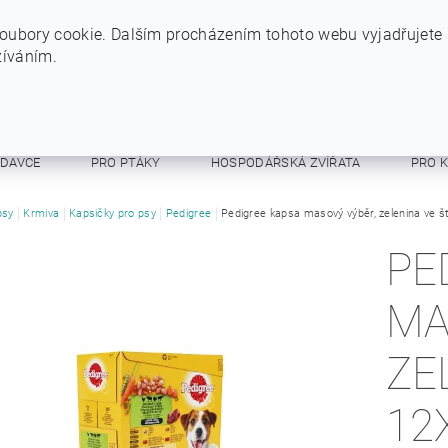
+420 724 234 734
INFO@SYTYPES.CZ
oubory cookie. Dalším procházením tohoto webu vyjadřujete
žíváním.
ODAVCE
PRO PTÁKY
HOSPODÁŘSKÁ ZVÍŘATA
PRO 
E A RESPIRÁTORY
psy
Krmiva
Kapsičky pro psy
OSTATNÍ
Pedigree
Pedigree kapsa masový výběr, zelenina ve 
OBCHODNÍ PODMÍNKY
PE
MA
ZE
12