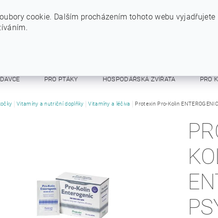
+420 724 234 734
INFO@SYTYPES.CZ
oubory cookie. Dalším procházením tohoto webu vyjadřujete
žíváním.
ODAVCE
PRO PTÁKY
HOSPODÁŘSKÁ ZVÍŘATA
PRO 
E A RESPIRÁTORY
kočky
Vitamíny a nutriční doplňky
OSTATNÍ
Vitamíny a léčiva
OBCHODNÍ PODMÍNKY
Protexin Pro-Kolin ENTEROGENIC
PR
KO
EN
PS