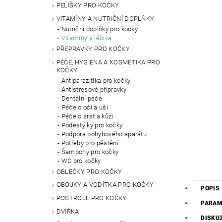
PELÍŠKY PRO KOČKY
VITAMÍNY A NUTRIČNÍ DOPLŇKY
Nutriční doplňky pro kočky
Vitamíny a léčiva
PŘEPRAVKY PRO KOČKY
PÉČE, HYGIENA A KOSMETIKA PRO
KOČKY
Antiparazitika pro kočky
Antistresové přípravky
Dentální péče
Péče o oči a uši
Péče o srst a kůži
Podestýlky pro kočky
Podpora pohybového aparátu
Potřeby pro pěstění
Šampony pro kočky
WC pro kočky
OBLEČKY PRO KOČKY
OBOJKY A VODÍTKA PRO KOČKY
POPIS
POSTROJE PRO KOČKY
PARAM
DVÍŘKA
DISKU