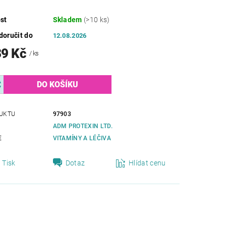
st
Skladem
(>10 ks)
oručit do
12.08.2026
39 Kč
/ ks
UKTU
97903
ADM PROTEXIN LTD.
E
VITAMÍNY A LÉČIVA
Tisk
Dotaz
Hlídat cenu