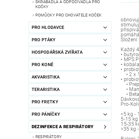
ŠKRÁBADLA A ODPOČÍVADLA PRO
KOČKY
POMŮCKY PRO CHOVATELE KOČEK
obnovuj
stimulu
PRO HLODAVCE
přispív
pomáhá 
Složení:
PRO PTÁKY
Každý 4
HOSPODÁŘSKÁ ZVÍŘATA
• butyr
• MPS P
• kobal
PRO KONĚ
• probi
• 2 x 1
AKVARISTIKA
• probio
• Prepl
• Mann
TERARISTIKA
• Beta
Dávková
PRO FRETKY
Pro-Kol
<5 kg -
PRO PÁNÍČKY
5-15 kg
15-35 k
DEZINFEKCE A RESPIRÁTORY
>35 kg 
RESPIRÁTORY
Balení: