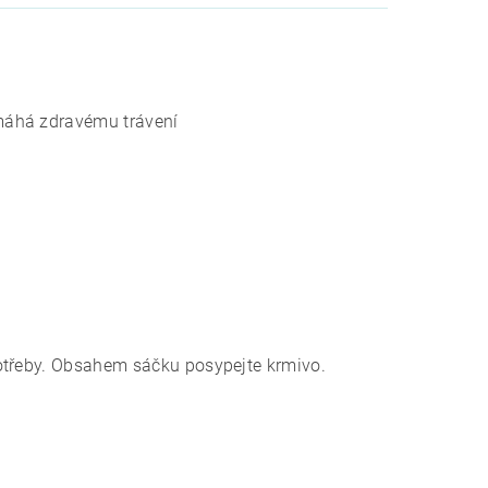
máhá zdravému trávení
otřeby. Obsahem sáčku posypejte krmivo.