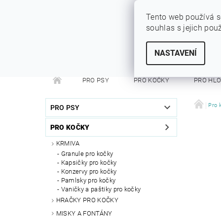
Tento web používá s
souhlas s jejich pou
SYTÝ PES
Vše pro vaše miláčky
NASTAVENÍ
PRO PSY
PRO KOČKY
PRO HL
PRO FRETKY
PRO PÁNÍČKY
DEZINFEKC
Pro 
PRO PSY
PRO KOČKY
KRMIVA
Granule pro kočky
Kapsičky pro kočky
Konzervy pro kočky
Pamlsky pro kočky
Vaničky a paštiky pro kočky
HRAČKY PRO KOČKY
MISKY A FONTÁNY