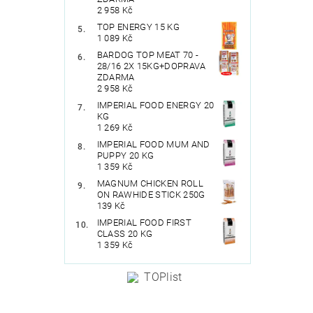
2 958 Kč
TOP ENERGY 15 KG
1 089 Kč
BARDOG TOP MEAT 70 -
28/16 2X 15KG+DOPRAVA
ZDARMA
2 958 Kč
IMPERIAL FOOD ENERGY 20
KG
1 269 Kč
IMPERIAL FOOD MUM AND
PUPPY 20 KG
1 359 Kč
MAGNUM CHICKEN ROLL
ON RAWHIDE STICK 250G
139 Kč
IMPERIAL FOOD FIRST
CLASS 20 KG
1 359 Kč