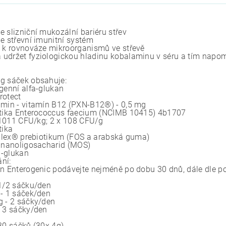
e slizniční mukozální bariéru střev
je střevní imunitní systém
á k rovnováze mikroorganismů ve střevě
udržet fyziologickou hladinu kobalaminu v séru a tím napo
g sáček obsahuje:
ogenní alfa-glukan
rotect
amin - vitamín B12 (PXN-B12®) - 0,5 mg
otika Enterococcus faecium (NCIMB 10415) 4b1707
011 CFU/kg; 2 x 108 CFU/g
tika
ex® prebiotikum (FOS a arabská guma)
anoligosacharid (MOS)
-glukan
ní:
in Enterogenic podávejte nejméně po dobu 30 dnů, dále dle p
 1/2 sáčku/den
 - 1 sáček/den
g - 2 sáčky/den
- 3 sáčky/den
 30 sáčků (30x 4g)