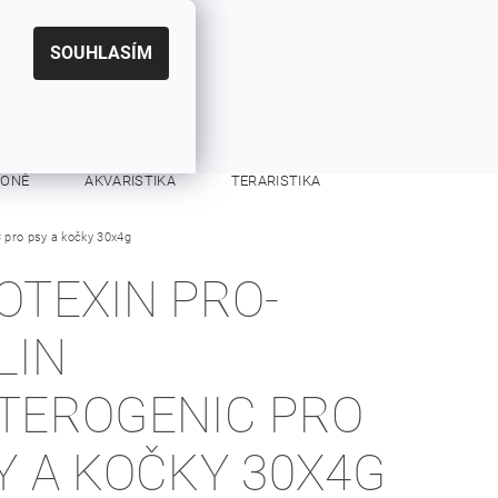
|
CZK
PŘIHLÁŠENÍ
REGISTRACE
EUR
SOUHLASÍM
0
0 Kč
KONĚ
AKVARISTIKA
TERARISTIKA
 pro psy a kočky 30x4g
KONTAKTY
OTEXIN PRO-
LIN
TEROGENIC PRO
Y A KOČKY 30X4G