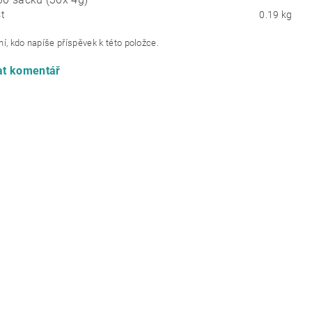
t
0.19 kg
í, kdo napíše příspěvek k této položce.
at komentář