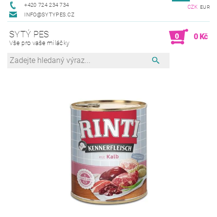
+420 724 234 734
CZK
EUR
INFO@SYTYPES.CZ
SYTÝ PES
0
0 Kč
Vše pro vaše miláčky