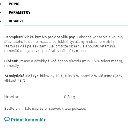
POPIS
PARAMETRY
DISKUZE
Kompletní vlhké krmivo pro dospělé psy.
Lahodná konzerva s kousky
šťavnatého telecího masa a perfektně vyváženým obsahem živin,
kterou si Váš pejsek zamiluje, protože obsahuje spoustu vitamínů,
minerálů a nejsou v ní používány náhražky masa.
Složení:
maso a výrobky živočišného původu (min. 15 % telecí maso),
minerály
?Analytické složky:
bílkoviny 10 %, tuky 9 %, popel 2 %, vláknina 0,3 %,
vlhkost 78 %
Hmotnost
0.8 kg
Buďte první, kdo napíše příspěvek k této položce.
Přidat komentář