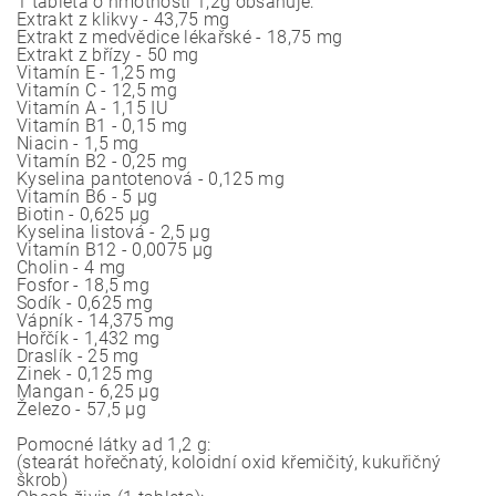
1 tableta o hmotnosti 1,2g obsahuje:
Extrakt z klikvy - 43,75 mg
Extrakt z medvědice lékařské - 18,75 mg
Extrakt z břízy - 50 mg
Vitamín E - 1,25 mg
Vitamín C - 12,5 mg
Vitamín A - 1,15 IU
Vitamín B1 - 0,15 mg
Niacin - 1,5 mg
Vitamín B2 - 0,25 mg
Kyselina pantotenová - 0,125 mg
Vitamín B6 - 5 μg
Biotin - 0,625 μg
Kyselina listová - 2,5 μg
Vitamín B12 - 0,0075 μg
Cholin - 4 mg
Fosfor - 18,5 mg
Sodík - 0,625 mg
Vápník - 14,375 mg
Hořčík - 1,432 mg
Draslík - 25 mg
Zinek - 0,125 mg
Mangan - 6,25 μg
Železo - 57,5 μg
Pomocné látky ad 1,2 g:
(stearát hořečnatý, koloidní oxid křemičitý, kukuřičný
škrob)