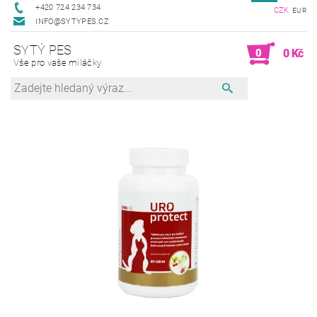
+420 724 234 734
CZK
EUR
INFO@SYTYPES.CZ
SYTÝ PES
0
0 Kč
Vše pro vaše miláčky