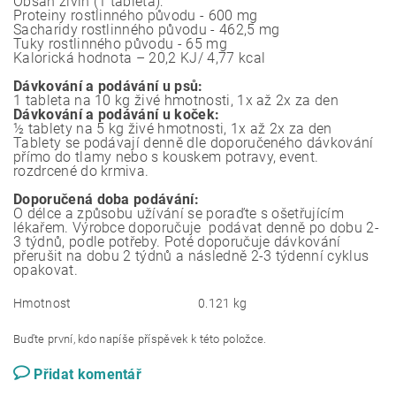
Obsah živin (1 tableta):
Proteiny rostlinného původu - 600 mg
Sacharidy rostlinného původu - 462,5 mg
Tuky rostlinného původu - 65 mg
Kalorická hodnota – 20,2 KJ/ 4,77 kcal
Dávkování a podávání u psů:
1 tableta na 10 kg živé hmotnosti, 1x až 2x za den
Dávkování a podávání u koček:
½ tablety na 5 kg živé hmotnosti, 1x až 2x za den
Tablety se podávají denně dle doporučeného dávkování
přímo do tlamy nebo s kouskem potravy, event.
rozdrcené do krmiva.
Doporučená doba podávání:
O délce a způsobu užívání se poraďte s ošetřujícím
lékařem. Výrobce doporučuje podávat denně po dobu 2-
3 týdnů, podle potřeby. Poté doporučuje dávkování
přerušit na dobu 2 týdnů a následně 2-3 týdenní cyklus
opakovat.
Hmotnost
0.121 kg
Buďte první, kdo napíše příspěvek k této položce.
Přidat komentář