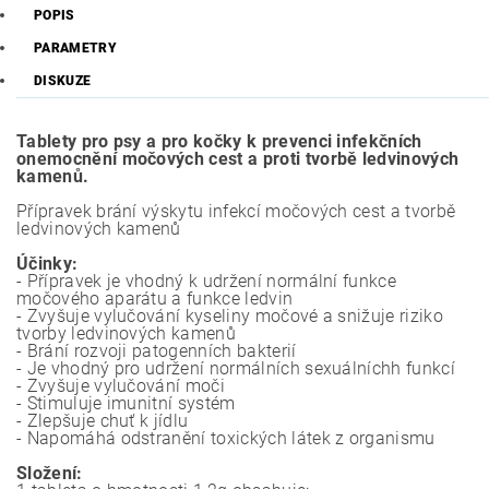
POPIS
PARAMETRY
DISKUZE
Tablety pro psy a pro kočky k prevenci infekčních
onemocnění močových cest a proti tvorbě ledvinových
kamenů.
Přípravek brání výskytu infekcí močových cest a tvorbě
ledvinových kamenů
Účinky:
- Přípravek je vhodný k udržení normální funkce
močového aparátu a funkce ledvin
- Zvyšuje vylučování kyseliny močové a snižuje riziko
tvorby ledvinových kamenů
- Brání rozvoji patogenních bakterií
- Je vhodný pro udržení normálních sexuálníchh funkcí
- Zvyšuje vylučování moči
- Stimuluje imunitní systém
- Zlepšuje chuť k jídlu
- Napomáhá odstranění toxických látek z organismu
Složení: