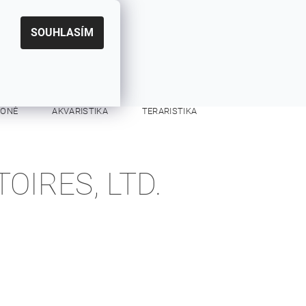
|
CZK
PŘIHLÁŠENÍ
REGISTRACE
EUR
SOUHLASÍM
0
0 Kč
KONĚ
AKVARISTIKA
TERARISTIKA
KONTAKTY
OIRES, LTD.