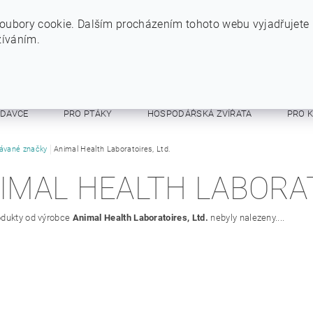
+420 724 234 734
INFO@SYTYPES.CZ
oubory cookie. Dalším procházením tohoto webu vyjadřujete
žíváním.
ODAVCE
PRO PTÁKY
HOSPODÁŘSKÁ ZVÍŘATA
PRO 
E A RESPIRÁTORY
ávané značky
Animal Health Laboratoires, Ltd.
OSTATNÍ
OBCHODNÍ PODMÍNKY
IMAL HEALTH LABORAT
dukty od výrobce
Animal Health Laboratoires, Ltd.
nebyly nalezeny....