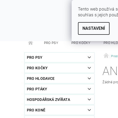
Tento web používá s
souhlas s jejich pou
SYTÝ PES
Vše pro vaše miláčky
NASTAVENÍ
PRO PSY
PRO KOČKY
PRO HL
PRO FRETKY
PRO PÁNÍČKY
DEZINFEKC
Prod
PRO PSY
AN
PRO KOČKY
PRO HLODAVCE
Žádné pro
PRO PTÁKY
HOSPODÁŘSKÁ ZVÍŘATA
PRO KONĚ