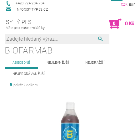
+420 724 234 734
CZK
EUR
INFO@SYTYPES.CZ
SYTÝ PES
0
0 Kč
Vše pro vaše miláčky
BIOFARMAB
ABECEDNĚ
NEJLEVNĚJŠÍ
NEJDRAŽŠÍ
NEJPRODÁVANĚJŠÍ
5
položek celkem