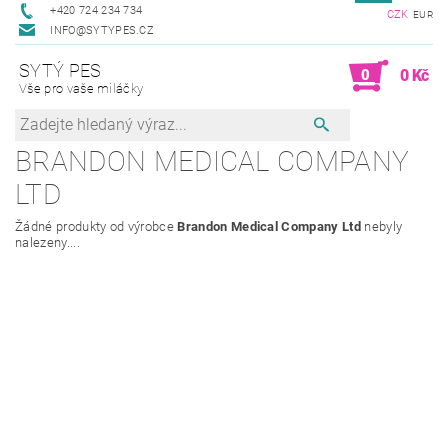
+420 724 234 734
CZK
EUR
INFO@SYTYPES.CZ
SYTÝ PES
0
0 Kč
Vše pro vaše miláčky
BRANDON MEDICAL COMPANY
LTD
Žádné produkty od výrobce
Brandon Medical Company Ltd
nebyly
nalezeny....