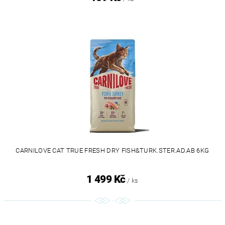
CARNILOVE CAT TRUE FRESH DRY FISH&TURK.STER.AD.AB 6KG
1 499 Kč
/ ks