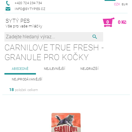
+420 724 234 734
CZK
EUR
INFO@SYTYPES.CZ
SYTÝ PES
0
0 Kč
Vše pro vaše miláčky
CARNILOVE TRUE FRESH -
GRANULE PRO KOČKY
ABECEDNĚ
NEJLEVNĚJŠÍ
NEJDRAŽŠÍ
NEJPRODÁVANĚJŠÍ
18
položek celkem