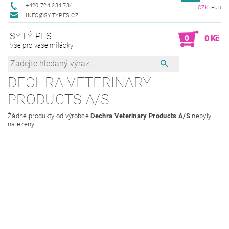
+420 724 234 734
CZK
EUR
INFO@SYTYPES.CZ
SYTÝ PES
0
0 Kč
Vše pro vaše miláčky
DECHRA VETERINARY
PRODUCTS A/S
Žádné produkty od výrobce
Dechra Veterinary Products A/S
nebyly
nalezeny....