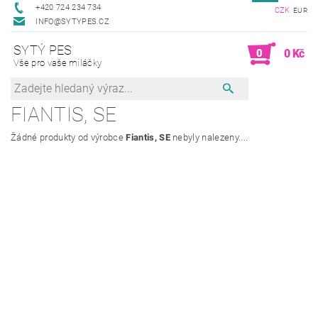
+420 724 234 734
CZK
EUR
INFO@SYTYPES.CZ
SYTÝ PES
0
0 Kč
Vše pro vaše miláčky
FIANTIS, SE
Žádné produkty od výrobce
Fiantis, SE
nebyly nalezeny....