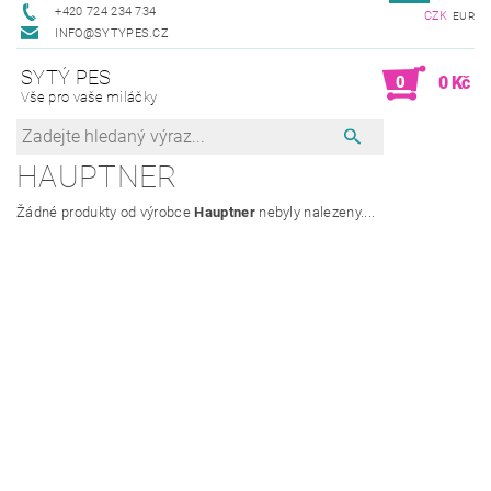
+420 724 234 734
CZK
EUR
INFO@SYTYPES.CZ
SYTÝ PES
0
0 Kč
Vše pro vaše miláčky
HAUPTNER
Žádné produkty od výrobce
Hauptner
nebyly nalezeny....