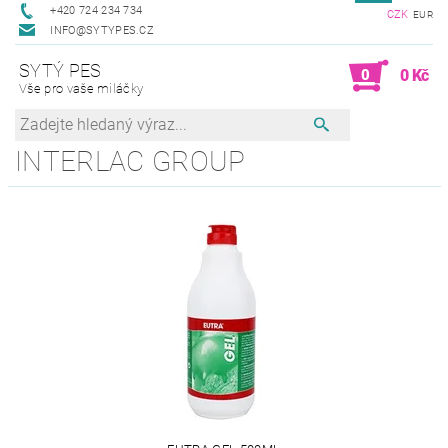
+420 724 234 734
CZK
EUR
INFO@SYTYPES.CZ
SYTÝ PES
0
0 Kč
Vše pro vaše miláčky
INTERLAC GROUP