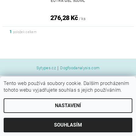
EUTRA GEL 500ML
276,28 Kč
/ ks
1
položek celkem
|
Sytypes.cz
Dogfoodanalysis.com
Tento web používá soubory cookie. Dalším procházením
2026 © SYTÝ PES, všechna práva vyhrazena
tohoto webu vyjadřujete souhlas s jejich používáním.
Vytvořil Shoptet
NASTAVENÍ
SOUHLASÍM