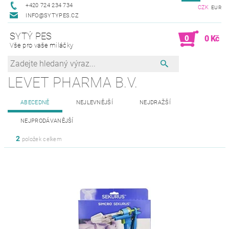
+420 724 234 734
CZK
EUR
INFO@SYTYPES.CZ
SYTÝ PES
0
0 Kč
Vše pro vaše miláčky
LEVET PHARMA B.V.
ABECEDNĚ
NEJLEVNĚJŠÍ
NEJDRAŽŠÍ
NEJPRODÁVANĚJŠÍ
2
položek celkem