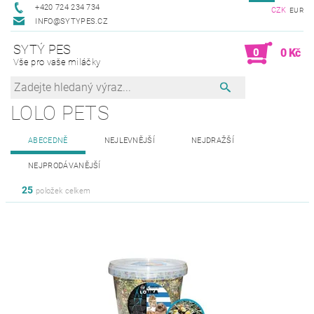
+420 724 234 734
CZK
EUR
INFO@SYTYPES.CZ
SYTÝ PES
0
0 Kč
Vše pro vaše miláčky
LOLO PETS
ABECEDNĚ
NEJLEVNĚJŠÍ
NEJDRAŽŠÍ
NEJPRODÁVANĚJŠÍ
25
položek celkem