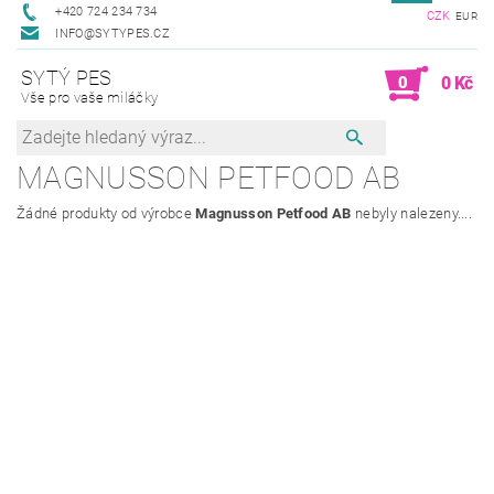
+420 724 234 734
CZK
EUR
INFO@SYTYPES.CZ
SYTÝ PES
0
0 Kč
Vše pro vaše miláčky
MAGNUSSON PETFOOD AB
Žádné produkty od výrobce
Magnusson Petfood AB
nebyly nalezeny....