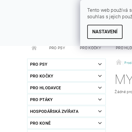
Tento web používá s
souhlas s jejich pou
SYTÝ PES
Vše pro vaše miláčky
NASTAVENÍ
PRO PSY
PRO KOČKY
PRO HL
PRO FRETKY
PRO PÁNÍČKY
DEZINFEKC
Prod
PRO PSY
MY
PRO KOČKY
PRO HLODAVCE
Žádné pro
PRO PTÁKY
HOSPODÁŘSKÁ ZVÍŘATA
PRO KONĚ