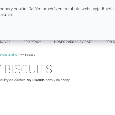
+420 724 234 734
INFO@SYTYPES.CZ
oubory cookie. Dalším procházením tohoto webu vyjadřujete
žíváním.
ODAVCE
PRO PTÁKY
HOSPODÁŘSKÁ ZVÍŘATA
PRO 
E A RESPIRÁTORY
ávané značky
My Biscuits
OSTATNÍ
OBCHODNÍ PODMÍNKY
 BISCUITS
dukty od výrobce
My Biscuits
nebyly nalezeny....