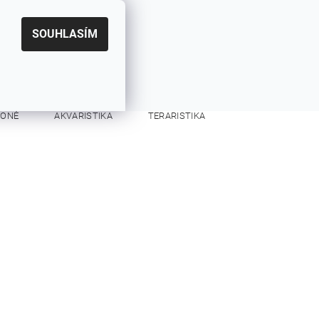
|
CZK
PŘIHLÁŠENÍ
REGISTRACE
EUR
SOUHLASÍM
0
0 Kč
KONĚ
AKVARISTIKA
TERARISTIKA
KONTAKTY