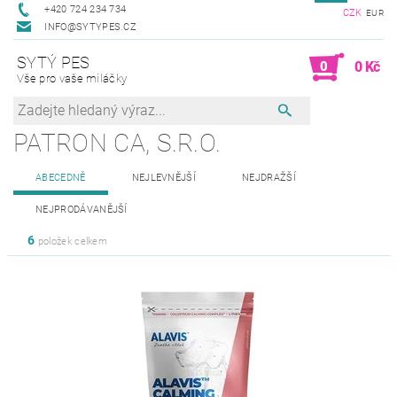
+420 724 234 734
CZK
EUR
INFO@SYTYPES.CZ
SYTÝ PES
0
0 Kč
Vše pro vaše miláčky
PATRON CA, S.R.O.
ABECEDNĚ
NEJLEVNĚJŠÍ
NEJDRAŽŠÍ
NEJPRODÁVANĚJŠÍ
6
položek celkem