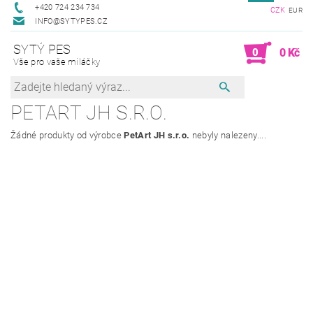
+420 724 234 734
CZK
EUR
INFO@SYTYPES.CZ
SYTÝ PES
0
0 Kč
Vše pro vaše miláčky
PETART JH S.R.O.
Žádné produkty od výrobce
PetArt JH s.r.o.
nebyly nalezeny....