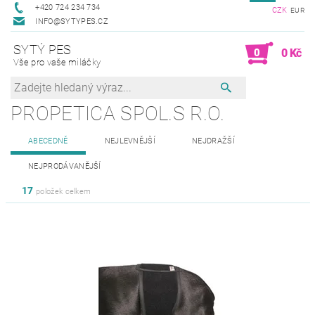
+420 724 234 734
CZK
EUR
INFO@SYTYPES.CZ
SYTÝ PES
0
0 Kč
Vše pro vaše miláčky
PROPETICA SPOL.S R.O.
ABECEDNĚ
NEJLEVNĚJŠÍ
NEJDRAŽŠÍ
NEJPRODÁVANĚJŠÍ
17
položek celkem