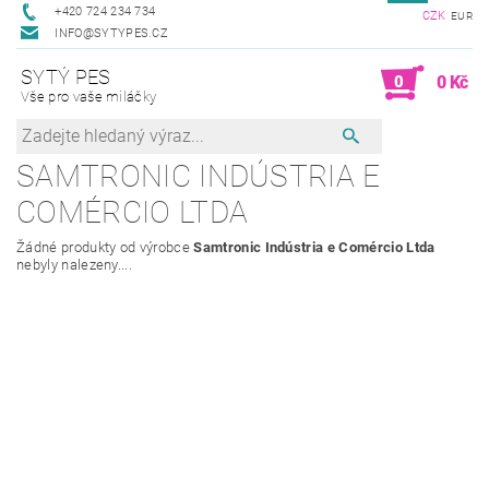
+420 724 234 734
CZK
EUR
INFO@SYTYPES.CZ
SYTÝ PES
0
0 Kč
Vše pro vaše miláčky
SAMTRONIC INDÚSTRIA E
COMÉRCIO LTDA
Žádné produkty od výrobce
Samtronic Indústria e Comércio Ltda
nebyly nalezeny....