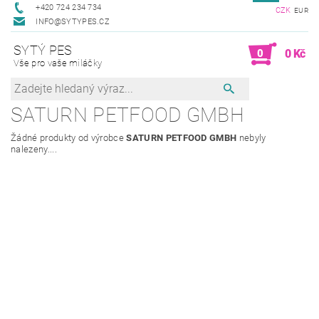
+420 724 234 734
CZK
EUR
INFO@SYTYPES.CZ
SYTÝ PES
0
0 Kč
Vše pro vaše miláčky
SATURN PETFOOD GMBH
Žádné produkty od výrobce
SATURN PETFOOD GMBH
nebyly
nalezeny....