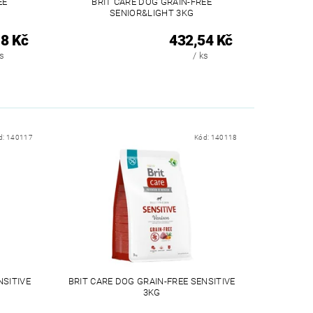
EE
BRIT CARE DOG GRAIN-FREE
SENIOR&LIGHT 3KG
8 Kč
432,54 Kč
ks
/ ks
d:
140117
Kód:
140118
NSITIVE
BRIT CARE DOG GRAIN-FREE SENSITIVE
3KG