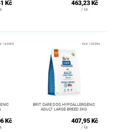
1 Kč
463,23 Kč
ks
/ ks
d:
140093
Kód:
140094
ENIC
BRIT CARE DOG HYPOALLERGENIC
G
ADULT LARGE BREED 3KG
6 Kč
407,95 Kč
ks
/ ks