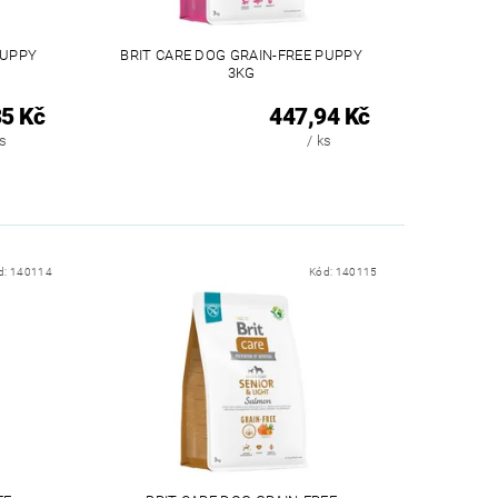
PUPPY
BRIT CARE DOG GRAIN-FREE PUPPY
3KG
5 Kč
447,94 Kč
ks
/ ks
d:
140114
Kód:
140115