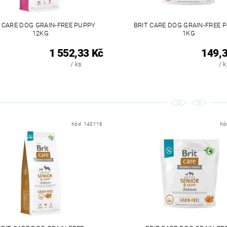
T CARE DOG GRAIN-FREE PUPPY
BRIT CARE DOG GRAIN-FREE 
12KG
1KG
1 552,33 Kč
149,3
/ ks
/ 
Kód:
140116
Kó