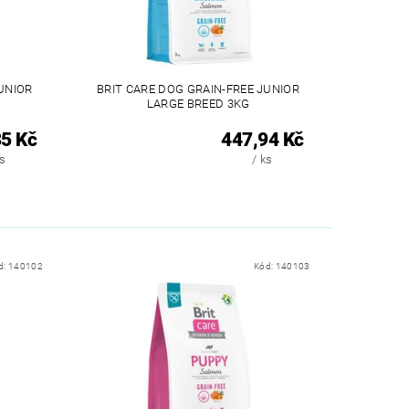
UNIOR
BRIT CARE DOG GRAIN-FREE JUNIOR
LARGE BREED 3KG
5 Kč
447,94 Kč
ks
/ ks
d:
140102
Kód:
140103