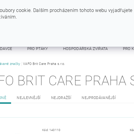
+420 724 234 734
INFO@SYTYPES.CZ
oubory cookie. Dalším procházením tohoto webu vyjadřujete
žíváním.
ODAVCE
PRO PTÁKY
HOSPODÁŘSKÁ ZVÍŘATA
PRO 
E A RESPIRÁTORY
ávané značky
VAFO Brit Care Praha s.r.o.
OSTATNÍ
OBCHODNÍ PODMÍNKY
FO BRIT CARE PRAHA S
DNĚ
NEJLEVNĚJŠÍ
NEJDRAŽŠÍ
NEJPRODÁVANĚJŠÍ
Kód:
140110
Kó