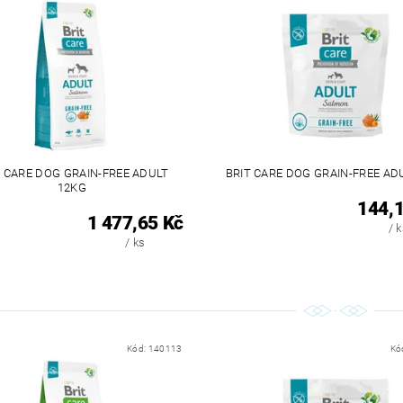
T CARE DOG GRAIN-FREE ADULT
BRIT CARE DOG GRAIN-FREE AD
12KG
144,1
1 477,65 Kč
/ 
/ ks
Kód:
140113
Kó