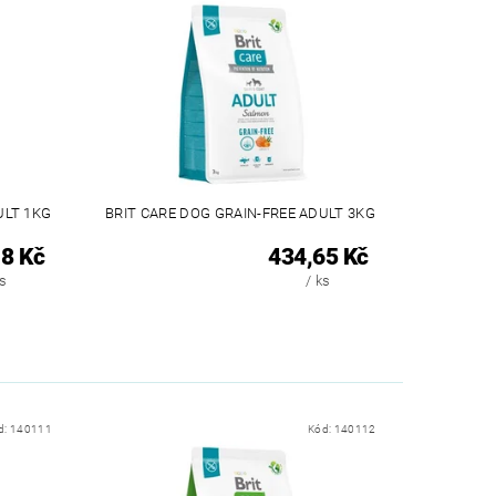
ULT 1KG
BRIT CARE DOG GRAIN-FREE ADULT 3KG
8 Kč
434,65 Kč
ks
/ ks
d:
140111
Kód:
140112