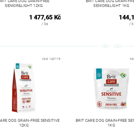
BRIT CARE DOG GRAIN-FREE
BRIT CARE DOG GRAIN-FR
SENIOR&LIGHT 12KG
SENIOR&LIGHT 1KG
1 477,65 Kč
144,1
/ ks
/ 
Kód:
140119
Kó
CARE DOG GRAIN-FREE SENSITIVE
BRIT CARE DOG GRAIN-FREE SE
12KG
1KG