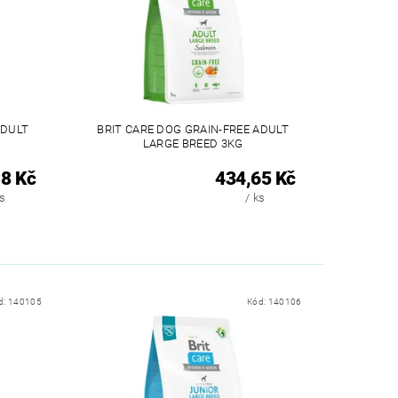
ADULT
BRIT CARE DOG GRAIN-FREE ADULT
LARGE BREED 3KG
8 Kč
434,65 Kč
ks
/ ks
d:
140105
Kód:
140106