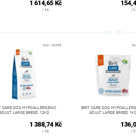
1 614,65 Kč
154,4
/ ks
/ 
Kód:
140095
Kó
T CARE DOG HYPOALLERGENIC
BRIT CARE DOG HYPOALLERG
ADULT LARGE BREED 12KG
ADULT LARGE BREED 1K
1 388,74 Kč
136,0
/ ks
/ 