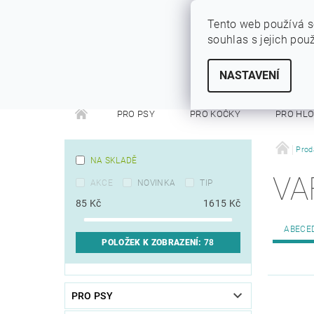
Tento web používá s
souhlas s jejich pou
SYTÝ PES
Vše pro vaše miláčky
NASTAVENÍ
PRO PSY
PRO KOČKY
PRO HL
PRO FRETKY
PRO PÁNÍČKY
DEZINFEKC
Prod
NA SKLADĚ
VA
AKCE
NOVINKA
TIP
85
Kč
1615
Kč
ABECE
POLOŽEK K ZOBRAZENÍ:
78
PRO PSY