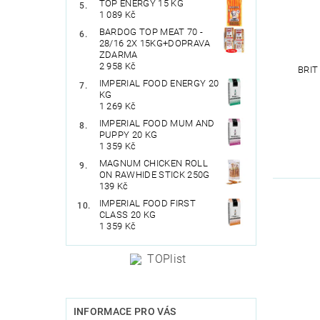
TOP ENERGY 15 KG
1 089 Kč
BARDOG TOP MEAT 70 -
28/16 2X 15KG+DOPRAVA
ZDARMA
2 958 Kč
BRIT
IMPERIAL FOOD ENERGY 20
KG
1 269 Kč
IMPERIAL FOOD MUM AND
PUPPY 20 KG
1 359 Kč
MAGNUM CHICKEN ROLL
ON RAWHIDE STICK 250G
139 Kč
IMPERIAL FOOD FIRST
CLASS 20 KG
1 359 Kč
INFORMACE PRO VÁS