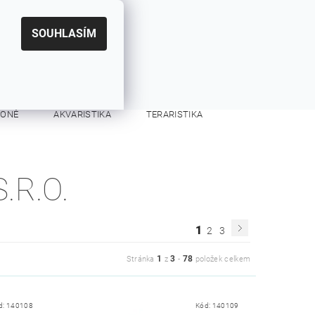
|
CZK
PŘIHLÁŠENÍ
REGISTRACE
EUR
SOUHLASÍM
0
0 Kč
KONĚ
AKVARISTIKA
TERARISTIKA
KONTAKTY
.R.O.
1
2
3
1
3
78
Stránka
z
-
položek celkem
d:
140108
Kód:
140109