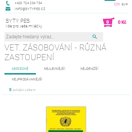
+420 724 234 734
CZK
EUR
INFO@SYTYPES.CZ
SYTÝ PES
0
0 Kč
Vše pro vaše miláčky
VET. ZÁSOBOVÁNÍ - RŮZNÁ
ZASTOUPENÍ
ABECEDNĚ
NEJLEVNĚJŠÍ
NEJDRAŽŠÍ
NEJPRODÁVANĚJŠÍ
5
položek celkem