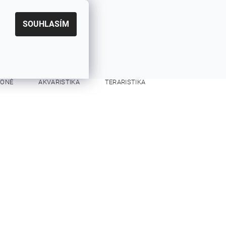
|
CZK
PŘIHLÁŠENÍ
REGISTRACE
EUR
SOUHLASÍM
0
0 Kč
KONĚ
AKVARISTIKA
TERARISTIKA
KONTAKTY