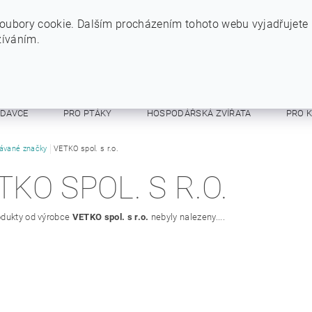
+420 724 234 734
INFO@SYTYPES.CZ
oubory cookie. Dalším procházením tohoto webu vyjadřujete
žíváním.
ODAVCE
PRO PTÁKY
HOSPODÁŘSKÁ ZVÍŘATA
PRO 
E A RESPIRÁTORY
ávané značky
VETKO spol. s r.o.
OSTATNÍ
OBCHODNÍ PODMÍNKY
TKO SPOL. S R.O.
dukty od výrobce
VETKO spol. s r.o.
nebyly nalezeny....