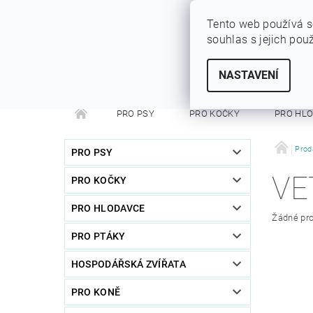
Tento web používá s
souhlas s jejich pou
SYTÝ PES
Vše pro vaše miláčky
NASTAVENÍ
PRO PSY
PRO KOČKY
PRO HL
PRO FRETKY
PRO PÁNÍČKY
DEZINFEKC
Prod
PRO PSY
VE
PRO KOČKY
PRO HLODAVCE
Žádné pro
PRO PTÁKY
HOSPODÁŘSKÁ ZVÍŘATA
PRO KONĚ