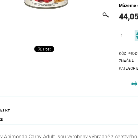
Můžeme d
44,0
KÓD PROD
ZNAČKA
KATEGORI
ETRY
ZE
y Animonda Carny Adult jsou vyrobeny výhradně z čerstvého