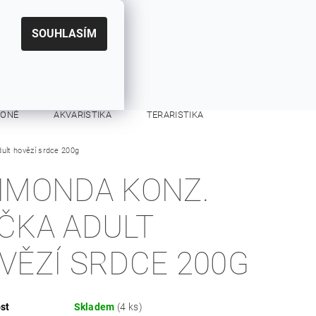
|
CZK
PŘIHLÁŠENÍ
REGISTRACE
EUR
SOUHLASÍM
0
0 Kč
KONĚ
AKVARISTIKA
TERARISTIKA
ult hovězí srdce 200g
KONTAKTY
IMONDA KONZ.
ČKA ADULT
VĚZÍ SRDCE 200G
st
Skladem
(4 ks)