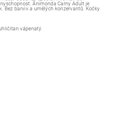
branyschopnost. Animonda Carny Adult je
. Bez barviv a umělých konzervantů. Kočky
uhličitan vápenatý.