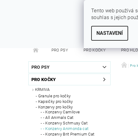
Tento web používá s
souhlas s jejich pou
SYTÝ PES
Vše pro vaše miláčky
NASTAVENÍ
PRO PSY
PRO KOČKY
PRO HL
PRO FRETKY
PRO PÁNÍČKY
DEZINFEKC
Pro 
PRO PSY
PRO KOČKY
KRMIVA
Granule pro kočky
Kapsičky pro kočky
Konzervy pro kočky
- Konzervy Carnilove
- All Animals Cat
- Konzervy Schmusy Cat
- Konzervy Animonda cat
- Konzervy Brit Premium Cat