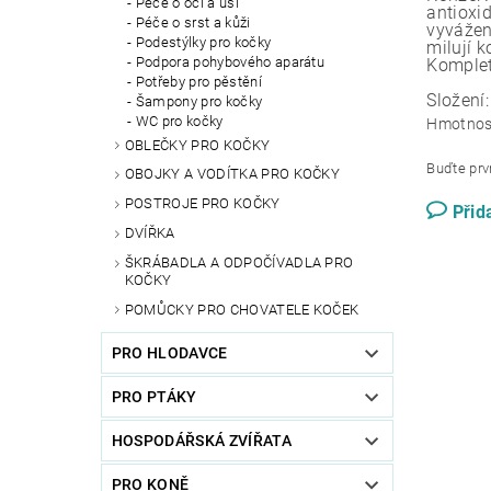
Péče o oči a uši
antioxi
Péče o srst a kůži
vyvážen
Podestýlky pro kočky
milují 
Podpora pohybového aparátu
Komplet
Potřeby pro pěstění
Složení:
Šampony pro kočky
WC pro kočky
Hmotnos
OBLEČKY PRO KOČKY
Buďte prvn
OBOJKY A VODÍTKA PRO KOČKY
POSTROJE PRO KOČKY
Přid
DVÍŘKA
ŠKRÁBADLA A ODPOČÍVADLA PRO
KOČKY
POMŮCKY PRO CHOVATELE KOČEK
PRO HLODAVCE
PRO PTÁKY
HOSPODÁŘSKÁ ZVÍŘATA
PRO KONĚ