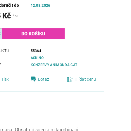
oručit do
12.08.2026
5 Kč
/ ks
UKTU
55364
ASKINO
E
KONZERVY ANIMONDA CAT
Tisk
Dotaz
Hlídat cenu
 masa. Obsahují speciální kombinaci