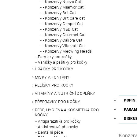
- Konzervy Nuevo Cat
- Konzervy Miamor Cat
- Konzervy Brit Cat
- Konzervy Brit Care cat
- Konzervy Gimpet Cat
- Konzervy N&D Cat
- Konzervy Gourmet Cat
- Konzervy Calibra Cat
- Konzervy Vitakraft Cat
- Konzervy Meowing Heads
Pamlsky pro kočky
Vaničky a paštiky pro kočky
HRAČKY PRO KOČKY
MISKY A FONTÁNY
PELÍŠKY PRO KOČKY
VITAMÍNY A NUTRIČNÍ DOPLŇKY
POPIS
PŘEPRAVKY PRO KOČKY
PARAM
PÉČE, HYGIENA A KOSMETIKA PRO
KOČKY
DISKU
Antiparazitika pro kočky
Antistresové přípravky
Dentální péče
Konzerv