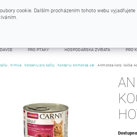
+420 724 234 734
INFO@SYTYPES.CZ
oubory cookie. Dalším procházením tohoto webu vyjadřujete
žíváním.
ODAVCE
PRO PTÁKY
HOSPODÁŘSKÁ ZVÍŘATA
PRO 
E A RESPIRÁTORY
kočky
Krmiva
Konzervy pro kočky
OSTATNÍ
Konzervy Animonda cat
OBCHODNÍ PODMÍNKY
Animonda konz. kočka Ad
AN
KO
HO
Dostupno