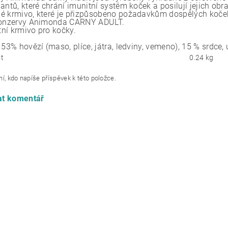
dantů, které chrání imunitní systém koček a posilují jejich o
é krmivo, které je přizpůsobeno požadavkům dospělých koček
konzervy Animonda CARNY ADULT.
ní krmivo pro kočky.
 53% hovězí (maso, plíce, játra, ledviny, vemeno), 15 % srdce, 
t
0.24 kg
í, kdo napíše příspěvek k této položce.
at komentář