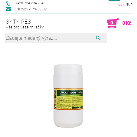
+420 724 234 734
CZK
EUR
INFO@SYTYPES.CZ
SYTÝ PES
0
0 Kč
Vše pro vaše miláčky