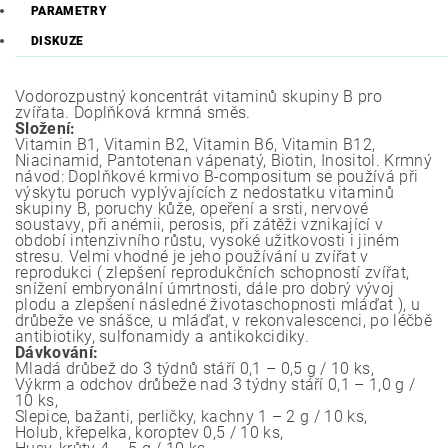
PARAMETRY
DISKUZE
Vodorozpustný koncentrát vitaminů skupiny B pro
zvířata. Doplňková krmná směs.
Složení:
Vitamin B1, Vitamin B2, Vitamin B6, Vitamin B12,
Niacinamid, Pantotenan vápenatý, Biotin, Inositol. Krmný
návod: Doplňkové krmivo B-compositum se používá při
výskytu poruch vyplývajících z nedostatku vitaminů
skupiny B, poruchy kůže, opeření a srsti, nervové
soustavy, při anémii, perosis, při zátěži vznikající v
období intenzivního růstu, vysoké užitkovosti i jiném
stresu. Velmi vhodné je jeho používání u zvířat v
reprodukci ( zlepšení reprodukčních schopností zvířat,
snížení embryonální úmrtnosti, dále pro dobrý vývoj
plodu a zlepšení následné životaschopnosti mláďat ), u
drůbeže ve snášce, u mláďat, v rekonvalescenci, po léčbě
antibiotiky, sulfonamidy a antikokcidiky.
Dávkování:
Mladá drůbež do 3 týdnů stáří 0,1 – 0,5 g / 10 ks,
Výkrm a odchov drůbeže nad 3 týdny stáří 0,1 – 1,0 g /
10 ks,
Slepice, bažanti, perličky, kachny 1 – 2 g / 10 ks,
Holub, křepelka, koroptev 0,5 / 10 ks,