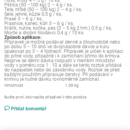
Husy, krůty 4 – 5 g / 10 ks,
Pštros (50 –100 kg) 2 – 4 g / ks,
Tele, hříbě (50 – 100 kg) 2 – 4 g / ks,
Sele, jehně, kůzle 0,5 g / ks,
Prase 3 – 6 g / ks,
Prasnice, kanec, kůň 3 – 6 g / ks,
Králík, nutrie, kočka, pes (3 – 5 kg ž.hm.) 0,5 g / ks,
Morče a drobní hlodavci 0,4 g / 10 ks.
Způsob aplikace:
Přípravek je možné podávat denně a dlouhodobě nebo
po dobu 5 – 10 dnů ve dvojnásobné dávce a kúru
opakovat po 3 – 4 týdnech. Přípravek je určen k aplikaci
do pitné vody, případně i k zamíchání přímo do krmiva.
Nejprve se denní dávka rozpustí v menším množství
vody v poměru cca 1 : 10 a dále se tento roztok přidává
do napáječek nebo do zásobníku vody. Roztok se před
každým použitím připravuje čerstvý. Při podávání v
krmivu je nutné dávku rovnoměrně zamíchat.
Hmotnost
1.09 kg
Buďte první, kdo napíše příspěvek k této položce.
Přidat komentář