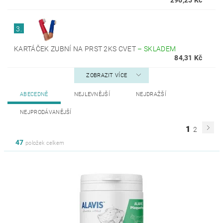
3.
KARTÁČEK ZUBNÍ NA PRST 2KS CVET
–
SKLADEM
84,31 Kč
ZOBRAZIT VÍCE
ABECEDNĚ
NEJLEVNĚJŠÍ
NEJDRAŽŠÍ
NEJPRODÁVANĚJŠÍ
1
2
47
položek celkem