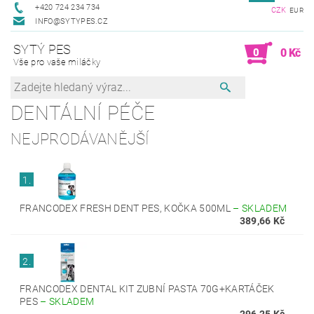
+420 724 234 734
CZK
EUR
INFO@SYTYPES.CZ
SYTÝ PES
0
0 Kč
Vše pro vaše miláčky
DENTÁLNÍ PÉČE
NEJPRODÁVANĚJŠÍ
1.
FRANCODEX FRESH DENT PES, KOČKA 500ML
–
SKLADEM
389,66 Kč
2.
FRANCODEX DENTAL KIT ZUBNÍ PASTA 70G+KARTÁČEK
PES
–
SKLADEM
296,25 Kč