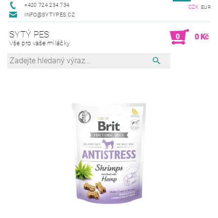
+420 724 234 734
CZK
EUR
INFO@SYTYPES.CZ
SYTÝ PES
0
0 Kč
Vše pro vaše miláčky