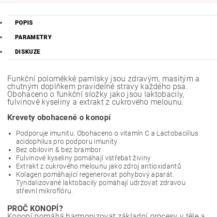
POPIS
PARAMETRY
DISKUZE
Funkční poloměkké pamlsky jsou zdravým, masitým a
chutným doplňkem pravidelné stravy každého psa.
Obohaceno o funkční složky jako jsou laktobacily,
fulvinové kyseliny a extrakt z cukrového melounu.
Krevety obohacené o konopí
Podporuje imunitu. Obohaceno o vitamín C a Lactobacillus
acidophilus pro podporu imunity.
Bez obilovin & bez brambor
Fulvinové kyseliny pomáhají vstřebat živiny
Extrakt z cukrového melounu jako zdroj antioxidantů
Kolagen pomáhající regenerovat pohybový aparát.
Tyndalizované laktobacily pomáhají udržovat zdravou
střevní mikroflóru.
PROČ KONOPÍ?
Konopí pomáhá harmonizovat základní procesy v těle a