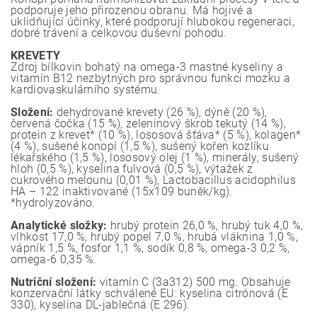
podporuje jeho přirozenou obranu. Má hojivé a
uklidňující účinky, které podporují hlubokou regeneraci,
dobré trávení a celkovou duševní pohodu.
KREVETY
Zdroj bílkovin bohatý na omega-3 mastné kyseliny a
vitamín B12 nezbytných pro správnou funkci mozku a
kardiovaskulárního systému.
Složení:
dehydrované krevety (26 %), dýně (20 %),
červená čočka (15 %), zeleninový škrob tekutý (14 %),
protein z krevet* (10 %), lososová šťáva* (5 %), kolagen*
(4 %), sušené konopí (1,5 %), sušený kořen kozlíku
lékařského (1,5 %), lososový olej (1 %), minerály, sušený
hloh (0,5 %), kyselina fulvová (0,5 %), výtažek z
cukrového melounu (0,01 %), Lactobacillus acidophilus
HA – 122 inaktivované (15x109 buněk/kg).
*hydrolyzováno.
Analytické složky:
hrubý protein 26,0 %, hrubý tuk 4,0 %,
vlhkost 17,0 %, hrubý popel 7,0 %, hrubá vláknina 1,0 %,
vápník 1,5 %, fosfor 1,1 %, sodík 0,8 %, omega-3 0,2 %,
omega-6 0,35 %.
Nutriční složení:
vitamín C (3a312) 500 mg. Obsahuje
konzervační látky schválené EU: kyselina citrónová (E
330), kyselina DL-jablečná (E 296).