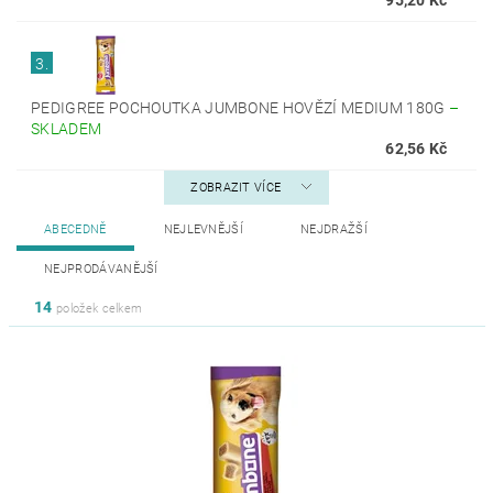
3.
PEDIGREE POCHOUTKA JUMBONE HOVĚZÍ MEDIUM 180G
–
SKLADEM
62,56 Kč
ZOBRAZIT VÍCE
ABECEDNĚ
NEJLEVNĚJŠÍ
NEJDRAŽŠÍ
NEJPRODÁVANĚJŠÍ
14
položek celkem