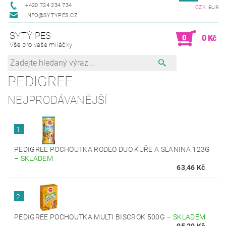
+420 724 234 734
CZK
EUR
INFO@SYTYPES.CZ
SYTÝ PES
0
0 Kč
Vše pro vaše miláčky
PEDIGREE
NEJPRODÁVANĚJŠÍ
1.
PEDIGREE POCHOUTKA RODEO DUO KUŘE A SLANINA 123G
–
SKLADEM
63,46 Kč
2.
PEDIGREE POCHOUTKA MULTI BISCROK 500G
–
SKLADEM
95,20 Kč