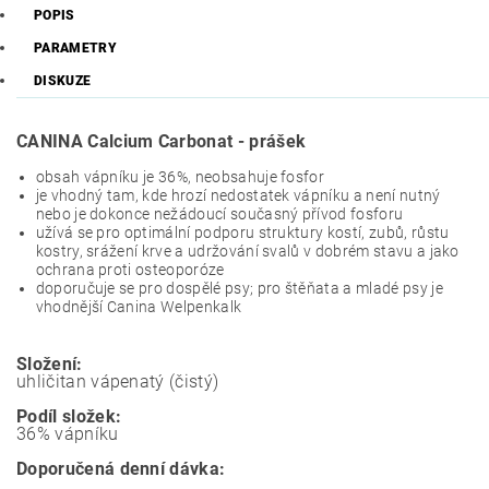
POPIS
PARAMETRY
DISKUZE
CANINA Calcium Carbonat - prášek
obsah vápníku je 36%, neobsahuje fosfor
je vhodný tam, kde hrozí nedostatek vápníku a není nutný
nebo je dokonce nežádoucí současný přívod fosforu
užívá se pro optimální podporu struktury kostí, zubů, růstu
kostry, srážení krve a udržování svalů v dobrém stavu a jako
ochrana proti osteoporóze
doporučuje se pro dospělé psy; pro štěňata a mladé psy je
vhodnější Canina Welpenkalk
Složení:
uhličitan vápenatý (čistý)
Podíl složek:
36% vápníku
Doporučená denní dávka: