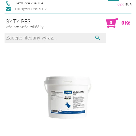
+420 724 234 734
CZK
EUR
INFO@SYTYPES.CZ
SYTÝ PES
0
0 Kč
Vše pro vaše miláčky