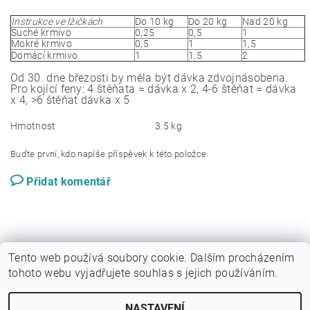
Instrukce ve lžičkách
Do 10 kg
Do 20 kg
Nad 20 kg
Suché krmivo
0,25
0,5
1
Mokré krmivo
0,5
1
1,5
Domácí krmivo
1
1,5
2
Od 30. dne březosti by měla být dávka zdvojnásobena.
Pro kojící feny: 4 štěňata = dávka x 2, 4-6 štěňat = dávka
x 4, >6 štěňat dávka x 5
Hmotnost
3.5 kg
Buďte první, kdo napíše příspěvek k této položce.
Přidat komentář
Tento web používá soubory cookie. Dalším procházením
tohoto webu vyjadřujete souhlas s jejich používáním.
|
Sytypes.cz
Dogfoodanalysis.com
NASTAVENÍ