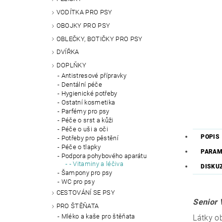
VODÍTKA PRO PSY
OBOJKY PRO PSY
OBLEČKY, BOTIČKY PRO PSY
DVÍŘKA
DOPLŇKY
Antistresové přípravky
Dentální péče
Hygienické potřeby
Ostatní kosmetika
Parfémy pro psy
Péče o srst a kůži
Péče o uši a oči
POPIS
Potřeby pro pěstění
Péče o tlapky
PARAM
Podpora pohybového aparátu
- Vitaminy a léčiva
DISKU
Šampony pro psy
WC pro psy
CESTOVÁNÍ SE PSY
Senior V
PRO ŠTĚŇATA
Mléko a kaše pro štěňata
Látky o