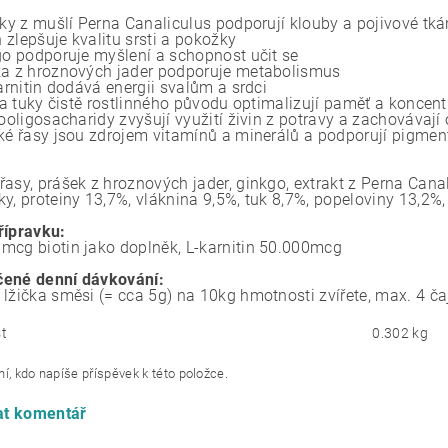
ky z mušlí Perna Canaliculus podporují klouby a pojivové tk
 zlepšuje kvalitu srsti a pokožky
o podporuje myšlení a schopnost učit se
 z hroznových jader podporuje metabolismus
arnitin dodává energii svalům a srdci
 a tuky čistě rostlinného původu optimalizují paměť a koncent
oligosacharidy zvyšují využití živin z potravy a zachovávají 
é řasy jsou zdrojem vitamínů a minerálů a podporují pigmen
asy, prášek z hroznových jader, ginkgo, extrakt z Perna Canal
ky, proteiny 13,7%, vláknina 9,5%, tuk 8,7%, popeloviny 13,2%
řípravku:
mcg biotin jako doplněk, L-karnitin 50.000mcg
ené denní dávkování:
 lžička směsi (= cca 5g) na 10kg hmotnosti zvířete, max. 4 č
t
0.302 kg
í, kdo napíše příspěvek k této položce.
at komentář