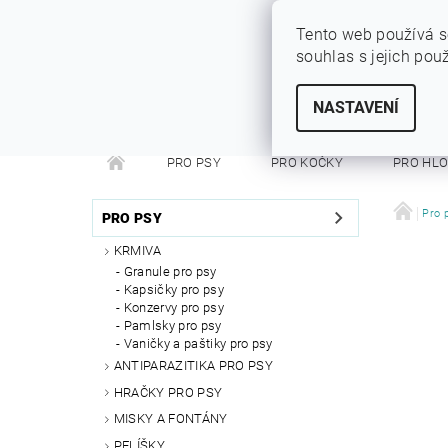
Tento web používá s
souhlas s jejich pou
SYTÝ PES
Vše pro vaše miláčky
NASTAVENÍ
PRO PSY
PRO KOČKY
PRO HL
PRO FRETKY
PRO PÁNÍČKY
DEZINFEKC
Pro 
PRO PSY
KRMIVA
Granule pro psy
Kapsičky pro psy
Konzervy pro psy
Pamlsky pro psy
Vaničky a paštiky pro psy
ANTIPARAZITIKA PRO PSY
HRAČKY PRO PSY
MISKY A FONTÁNY
PELÍŠKY