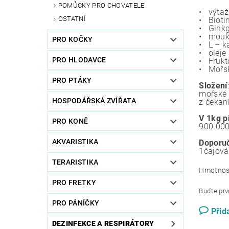
POMŮCKY PRO CHOVATELE
• výtaž
OSTATNÍ
• Biotin
• Ginkg
• mouka
PRO KOČKY
• L – k
• oleje
PRO HLODAVCE
• Frukto
• Mořsk
PRO PTÁKY
Složení
:
mořské ř
HOSPODÁŘSKÁ ZVÍŘATA
z čekan
V 1kg p
PRO KONĚ
900.000
AKVARISTIKA
Doporuč
1čajová
TERARISTIKA
Hmotnos
PRO FRETKY
Buďte prvn
PRO PÁNÍČKY
Přid
DEZINFEKCE A RESPIRÁTORY