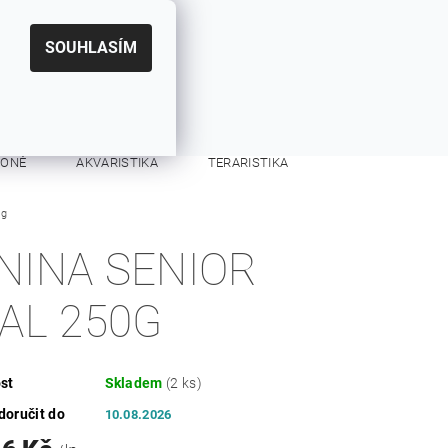
|
CZK
PŘIHLÁŠENÍ
REGISTRACE
EUR
SOUHLASÍM
0
0 Kč
KONĚ
AKVARISTIKA
TERARISTIKA
0g
KONTAKTY
NINA SENIOR
TAL 250G
st
Skladem
(2 ks)
oručit do
10.08.2026