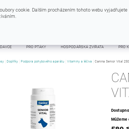
+420 724 234 734
INFO@SYTYPES.CZ
oubory cookie. Dalším procházením tohoto webu vyjadřujete
žíváním.
ODAVCE
PRO PTÁKY
HOSPODÁŘSKÁ ZVÍŘATA
PRO 
E A RESPIRÁTORY
psy
Doplňky
Podpora pohybového aparátu
OSTATNÍ
Vitaminy a léčiva
OBCHODNÍ PODMÍNKY
Canina Senior Vital 25
CA
VI
Dostupno
Můžeme d