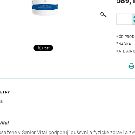
589,
KÓD PROD
ZNAČKA
KATEGORI
ETRY
ZE
ital
bsažené v Senior Vital podporují duševní a fyzické zdraví a zv