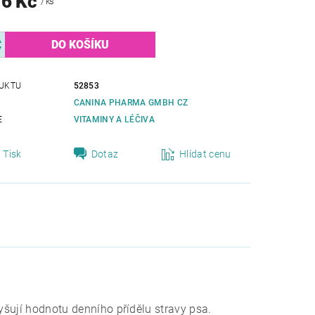
16 Kč
/ ks
UKTU
52853
CANINA PHARMA GMBH CZ
E
VITAMINY A LÉČIVA
Tisk
Dotaz
Hlídat cenu
yšují hodnotu denního přídělu stravy psa.