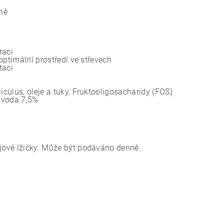
áně
raci
optimální prostředí ve střevech
taci
iculus, oleje a tuky, Fruktooligosacharidy (FOS)
, voda 7,5%
ajové lžičky. Může být podáváno denně.