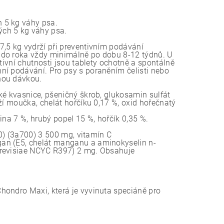
h 5 kg váhy psa.
ých 5 kg váhy psa.
,5 kg vydrží při preventivním podávání
 do roka vždy minimálně po dobu 8-12 týdnů. U
tivní chutnosti jsou tablety ochotně a spontálně
ní podávání. Pro psy s poraněním čelisti nebo
nou dávkou.
ké kvasnice, pšeničný škrob, glukosamin sulfát
ží moučka, chelát hořčíku 0,17 %, oxid hořečnatý
ina 7 %, hrubý popel 15 %, hořčík 0,35 %.
700) (3a700) 3 500 mg, vitamín C
gan (E5, chelát manganu a aminokyselin n-
erevisiae NCYC R397) 2 mg. Obsahuje
hondro Maxi, která je vyvinuta speciáně pro