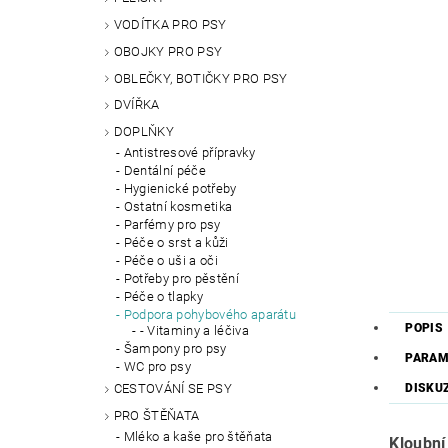
VODÍTKA PRO PSY
OBOJKY PRO PSY
OBLEČKY, BOTIČKY PRO PSY
DVÍŘKA
DOPLŇKY
Antistresové přípravky
Dentální péče
Hygienické potřeby
Ostatní kosmetika
Parfémy pro psy
Péče o srst a kůži
Péče o uši a oči
Potřeby pro pěstění
Péče o tlapky
Podpora pohybového aparátu
POPIS
- Vitaminy a léčiva
Šampony pro psy
PARAM
WC pro psy
CESTOVÁNÍ SE PSY
DISKU
PRO ŠTĚŇATA
Mléko a kaše pro štěňata
Kloubní