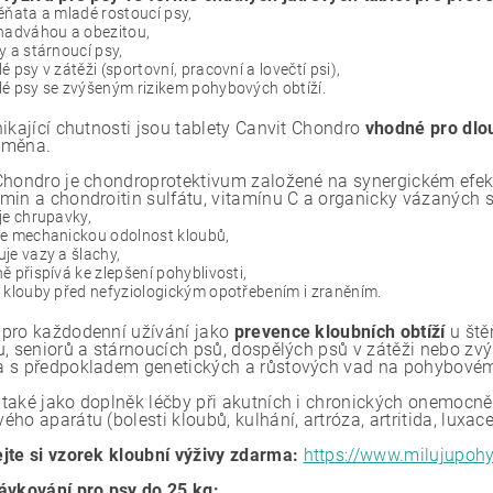
ěňata a mladé rostoucí psy,
nadváhou a obezitou,
y a stárnoucí psy,
é psy v zátěži (sportovní, pracovní a lovečtí psi),
é psy se zvýšeným rizikem pohybových obtíží.
nikající chutnosti jsou tablety Canvit Chondro
vhodné pro dlo
dměna.
Chondro je chondroprotektivum založené na synergickém efek
min a chondroitin sulfátu, vitamínu C a organicky vázaných 
je chrupavky,
je mechanickou odolnost kloubů,
je vazy a šlachy,
ě přispívá ke zlepšení pohyblivosti,
 klouby před nefyziologickým opotřebením i zraněním.
pro každodenní užívání jako
prevence kloubních obtíží
u ště
u, seniorů a stárnoucích psů, dospělých psů v zátěži nebo zv
 s předpokladem genetických a růstových vad na pohybovém ap
také jako doplněk léčby při akutních i chronických onemocn
ho aparátu (bolesti kloubů, kulhání, artróza, artritida, luxace
jte si vzorek kloubní výživy zdarma:
https://www.milujupoh
ávkování pro psy do 25 kg: