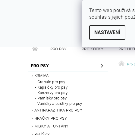
Tento web používá s
souhlas s jejich pou
SYTÝ PES
Vše pro vaše miláčky
NASTAVENÍ
PRO PSY
PRO KOČKY
PRO HL
PRO FRETKY
PRO PÁNÍČKY
DEZINFEKC
Pro 
PRO PSY
KRMIVA
Granule pro psy
Kapsičky pro psy
Konzervy pro psy
Pamlsky pro psy
Vaničky a paštiky pro psy
ANTIPARAZITIKA PRO PSY
HRAČKY PRO PSY
MISKY A FONTÁNY
PELÍŠKY