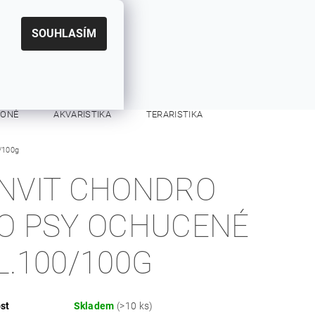
|
CZK
PŘIHLÁŠENÍ
REGISTRACE
EUR
SOUHLASÍM
0
0 Kč
KONĚ
AKVARISTIKA
TERARISTIKA
/100g
KONTAKTY
NVIT CHONDRO
O PSY OCHUCENÉ
L.100/100G
st
Skladem
(>10 ks)