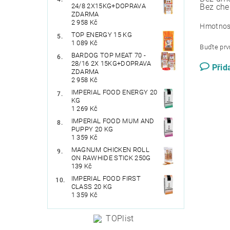
24/8 2X15KG+DOPRAVA
Bez che
ZDARMA
2 958 Kč
Hmotnos
TOP ENERGY 15 KG
1 089 Kč
Buďte prvn
BARDOG TOP MEAT 70 -
28/16 2X 15KG+DOPRAVA
Přid
ZDARMA
2 958 Kč
IMPERIAL FOOD ENERGY 20
KG
1 269 Kč
IMPERIAL FOOD MUM AND
PUPPY 20 KG
1 359 Kč
MAGNUM CHICKEN ROLL
ON RAWHIDE STICK 250G
139 Kč
IMPERIAL FOOD FIRST
CLASS 20 KG
1 359 Kč