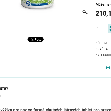
Můžeme d
210,
KÓD PROD
ZNAČKA
KATEGORI
ETRY
ZE
 výživa pro psy ve formě chutných játrových tablet pro prev