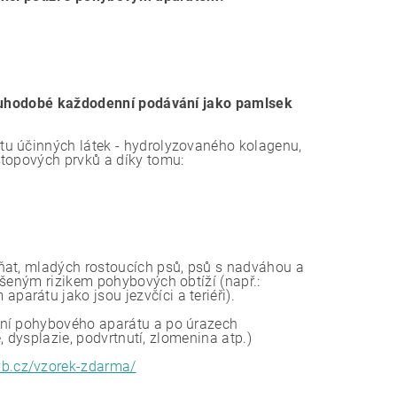
uhodobé každodenní podávání jako pamlsek
tu účinných látek - hydrolyzovaného kolagenu,
stopových prvků a díky tomu:
ňat, mladých rostoucích psů, psů s nadváhou a
ýšeným rizikem pohybových obtíží (např.:
arátu jako jsou jezvčíci a teriéři).
ění pohybového aparátu a po úrazech
, dysplazie, podvrtnutí, zlomenina atp.)
yb.cz/vzorek-zdarma/