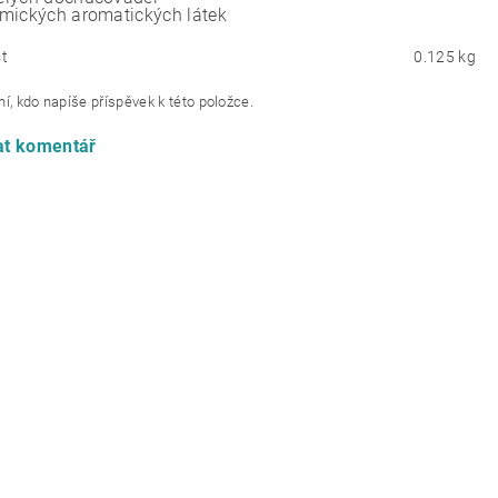
mických aromatických látek
t
0.125 kg
í, kdo napíše příspěvek k této položce.
at komentář