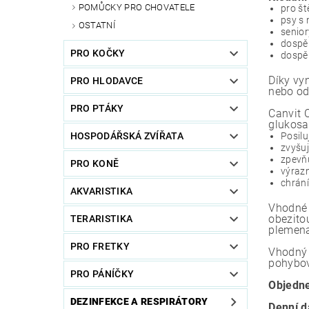
POMŮCKY PRO CHOVATELE
pro št
psy s 
OSTATNÍ
senior
dospěl
PRO KOČKY
dospěl
Díky vy
PRO HLODAVCE
nebo o
PRO PTÁKY
Canvit 
glukosa
Posilu
HOSPODÁŘSKÁ ZVÍŘATA
zvyšu
zpevňu
PRO KONĚ
výrazn
chrání
AKVARISTIKA
Vhodné 
obezito
TERARISTIKA
plemena
PRO FRETKY
Vhodný 
pohybové
PRO PÁNÍČKY
Objedne
DEZINFEKCE A RESPIRÁTORY
Denní d