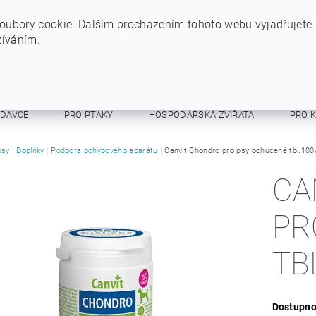
+420 724 234 734
INFO@SYTYPES.CZ
oubory cookie. Dalším procházením tohoto webu vyjadřujete
žíváním.
ODAVCE
PRO PTÁKY
HOSPODÁŘSKÁ ZVÍŘATA
PRO 
E A RESPIRÁTORY
psy
Doplňky
Podpora pohybového aparátu
OSTATNÍ
Canvit Chondro pro psy ochucené tbl.100
OBCHODNÍ PODMÍNKY
CA
PR
TB
Dostupno