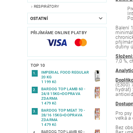
RESPIRÁTORY
Pr
In
Po
OSTATNÍ
Balení 
minimál
PŘIJÍMÁME ONLINE PLATBY
chronick
přijímá
dutiny 
Složení
7,0 %, 
TOP 10
Analyti
IMPERIAL FOOD REGULAR
20 KG
Doplňko
1 199 Kč
(E300) 
BARDOG TOP LAMB 60 -
hydrát)
24/8 15KG+DOPRAVA
antioxid
ZDARMA
1 479 Kč
Dostupn
BARDOG TOP MEAT 70 -
Pro psy
28/16 15KG+DOPRAVA
velká a
ZDARMA
1 479 Kč
Bez obs
BARDOG TOP LAMB 60 -
Bez umě