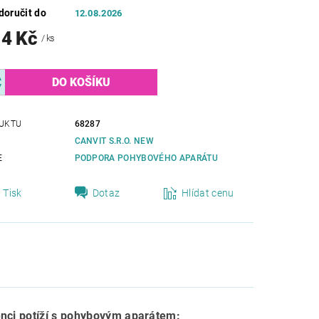
oručit do
12.08.2026
14 Kč
/ ks
UKTU
68287
CANVIT S.R.O. NEW
E
PODPORA POHYBOVÉHO APARÁTU
Tisk
Dotaz
Hlídat cenu
enci potíží s pohybovým aparátem: