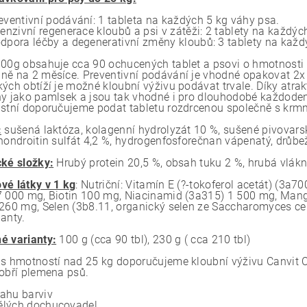
eventivní podávání: 1 tableta na každých 5 kg váhy psa.
tenzivní regenerace kloubů a psi v zátěži: 2 tablety na každýc
dpora léčby a degenerativní změny kloubů: 3 tablety na každ
100g obsahuje cca 90 ochucených tablet a psovi o hmotnosti 7
ně na 2 měsíce. Preventivní podávání je vhodné opakovat 2x
ých obtíží je možné kloubní výživu podávat trvale. Díky atrak
ny jako pamlsek a jsou tak vhodné i pro dlouhodobé každoden
ústní doporučujeme podat tabletu rozdrcenou společně s krm
:
sušená laktóza, kolagenní hydrolyzát 10 %, sušené pivovars
chondroitin sulfát 4,2 %, hydrogenfosforečnan vápenatý, drůbe
cké složky:
Hrubý protein 20,5 %, obsah tuku 2 %, hrubá vlákn
vé látky v 1 kg
: Nutriční: Vitamín E (?-tokoferol acetát) (3a
7 000 mg, Biotin 100 mg, Niacinamid (3a315) 1 500 mg, Man
 260 mg, Selen (3b8.11, organický selen ze Saccharomyces c
anty.
é varianty:
100 g (cca 90 tbl), 230 g ( cca 210 tbl)
 s hmotností nad 25 kg doporučujeme kloubní výživu Canvit C
 obří plemena psů.
ahu barviv
lých dochucovadel