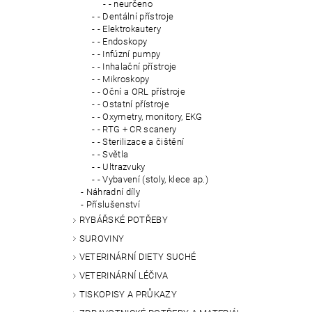
- neurčeno
- Dentální přístroje
- Elektrokautery
- Endoskopy
- Infúzní pumpy
- Inhalační přístroje
- Mikroskopy
- Oční a ORL přístroje
- Ostatní přístroje
- Oxymetry, monitory, EKG
- RTG + CR scanery
- Sterilizace a čištění
- Světla
- Ultrazvuky
- Vybavení (stoly, klece ap.)
Náhradní díly
Příslušenství
RYBÁŘSKÉ POTŘEBY
SUROVINY
VETERINÁRNÍ DIETY SUCHÉ
VETERINÁRNÍ LÉČIVA
TISKOPISY A PRŮKAZY