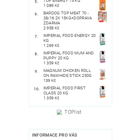
TOP ENERGY 15 KG
1 089 Kč
BARDOG TOP MEAT 70 -
28/16 2X 15KG+DOPRAVA
ZDARMA
2 958 Kč
IMPERIAL FOOD ENERGY 20
KG
1 269 Kč
IMPERIAL FOOD MUM AND
PUPPY 20 KG
1 359 Kč
MAGNUM CHICKEN ROLL
ON RAWHIDE STICK 250G
139 Kč
IMPERIAL FOOD FIRST
CLASS 20 KG
1 359 Kč
INFORMACE PRO VÁS