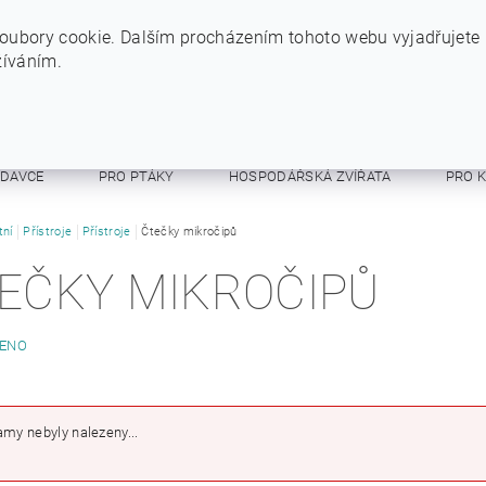
+420 724 234 734
INFO@SYTYPES.CZ
oubory cookie. Dalším procházením tohoto webu vyjadřujete
žíváním.
ODAVCE
PRO PTÁKY
HOSPODÁŘSKÁ ZVÍŘATA
PRO 
E A RESPIRÁTORY
tní
Přístroje
Přístroje
Čtečky mikročipů
OSTATNÍ
OBCHODNÍ PODMÍNKY
EČKY MIKROČIPŮ
ENO
my nebyly nalezeny...