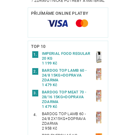
ZDRAVOTNICKÉ POTŘEBY A MATERIÁL
PŘIJÍMÁME ONLINE PLATBY
TOP 10
IMPERIAL FOOD REGULAR
20 KG
1 199 Kč
BARDOG TOP LAMB 60 -
24/8 15KG+DOPRAVA
ZDARMA
1 479 Kč
BARDOG TOP MEAT 70 -
28/16 15KG+DOPRAVA
ZDARMA
1 479 Kč
BARDOG TOP LAMB 60 -
24/8 2X15KG+DOPRAVA
ZDARMA
2 958 Kč