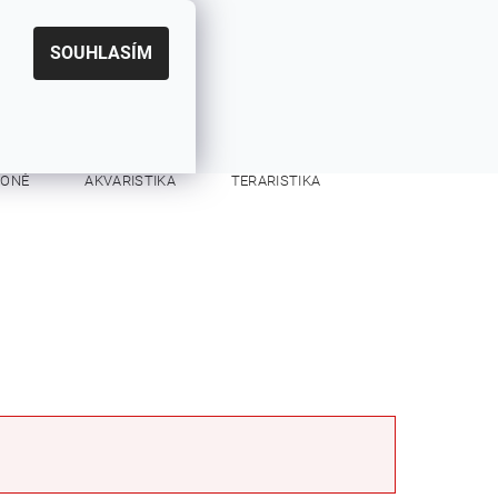
|
CZK
PŘIHLÁŠENÍ
REGISTRACE
EUR
SOUHLASÍM
0
0 Kč
KONĚ
AKVARISTIKA
TERARISTIKA
KONTAKTY