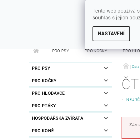
Tento web používá s
souhlas s jejich pou
SYTÝ PES
Vše pro vaše miláčky
NASTAVENÍ
PRO PSY
PRO KOČKY
PRO HL
PRO FRETKY
PRO PÁNÍČKY
DEZINFEKC
Osta
PRO PSY
ČT
PRO KOČKY
PRO HLODAVCE
NEURČ
PRO PTÁKY
HOSPODÁŘSKÁ ZVÍŘATA
Zázna
PRO KONĚ